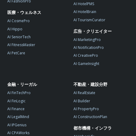
AI FashionPro
AI HotelPMS
AI HotelBrain
医療・ウェルネス
AI TourismCurator
AI CosmePro
AI Hippo
広告・クリエイター
AI SeniorTech
AI MarketingPro
AI FitnessMaster
AI NotificationPro
AI PetCare
AI CreativePro
AI GameInsight
金融・リーガル
不動産・建設分野
AI FinTechPro
AI RealEstate
AI FinLogic
AI Builder
AI Finance
AI PropertyPro
AI LegalMind
AI ConstructionPlan
AI IPGenius
都市機構・インフラ
AI CPAWorks