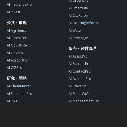
AI UrbanLife
AI InsurancePro
AI SmartCity
AI Invest
AI CityReform
公共・環境
AI HousingReform
AI AgriSence
AI Water
AI ForestTech
AI Sewerage
AI GovOffice
販売・経営管理
AI GovPro
AI AssistPro
AI Association
AI SuccessPro
AI CSRPro
AI ContactPro
研究・開発
AI AccountPro
AI ChemMaster
AI SalesPro
AI SanitationPro
AI SmartCxO
AI R＆D
AI ManagementPro
AI StartupPro