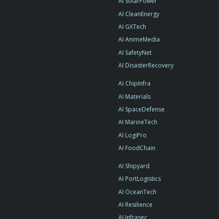
AI SolarPower
AI CleanEnergy
AI GXTech
AI AnimeMedia
AI SafetyNet
AI DisasterRecovery
AI ChipInfra
AI Materials
AI SpaceDefense
AI MarineTech
AI LogiPro
AI FoodChain
AI Shipyard
AI PortLogistics
AI OceanTech
AI Resilience
AI Infrasec