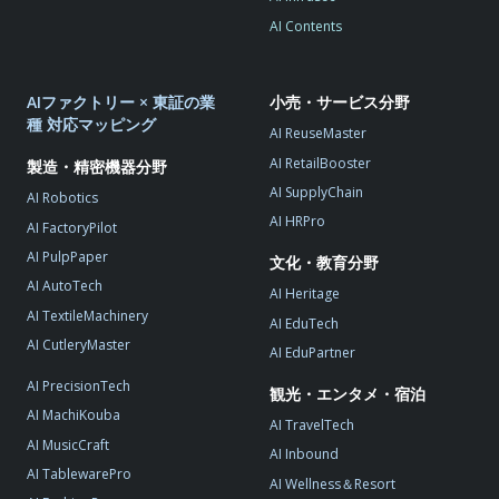
AI Contents
AIファクトリー × 東証の業
小売・サービス分野
種 対応マッピング
AI ReuseMaster
AI RetailBooster
製造・精密機器分野
AI SupplyChain
AI Robotics
AI HRPro
AI FactoryPilot
AI PulpPaper
文化・教育分野
AI AutoTech
AI Heritage
AI TextileMachinery
AI EduTech
AI CutleryMaster
AI EduPartner
AI PrecisionTech
観光・エンタメ・宿泊
AI MachiKouba
AI TravelTech
AI MusicCraft
AI Inbound
AI TablewarePro
AI Wellness＆Resort