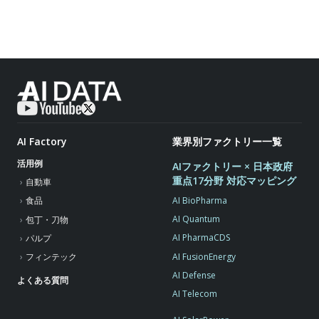
AI Factory
業界別ファクトリー一覧
活用例
AIファクトリー × 日本政府
重点17分野 対応マッピング
自動車
AI BioPharma
食品
AI Quantum
包丁・刀物
AI PharmaCDS
パルプ
AI FusionEnergy
フィンテック
AI Defense
よくある質問
AI Telecom