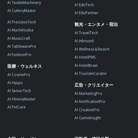
AI TextileMachinery
AI EduTech
AI CutleryMaster
AI EduPartner
AI PrecisionTech
観光・エンタメ・宿泊
AI MachiKouba
AI TravelTech
AI MusicCraft
AI Inbound
AI TablewarePro
AI Wellness＆Resort
AI FashionPro
AI HotelPMS
AI HotelBrain
医療・ウェルネス
AI TourismCurator
AI CosmePro
AI Hippo
広告・クリエイター
AI SeniorTech
AI MarketingPro
AI FitnessMaster
AI NotificationPro
AI PetCare
AI CreativePro
AI GameInsight