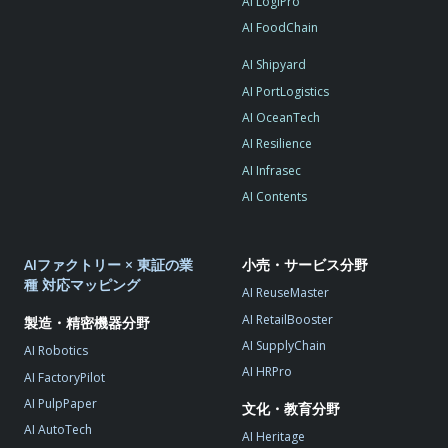
AI LogiPro
AI FoodChain
AI Shipyard
AI PortLogistics
AI OceanTech
AI Resilience
AI Infrasec
AI Contents
AIファクトリー × 東証の業
小売・サービス分野
種 対応マッピング
AI ReuseMaster
AI RetailBooster
製造・精密機器分野
AI SupplyChain
AI Robotics
AI HRPro
AI FactoryPilot
AI PulpPaper
文化・教育分野
AI AutoTech
AI Heritage