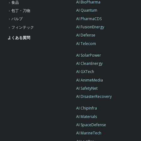
AI BioPharma
食品
AI Quantum
包丁・刀物
AI PharmaCDS
パルプ
AI FusionEnergy
フィンテック
AI Defense
よくある質問
AI Telecom
AI SolarPower
AI CleanEnergy
AI GXTech
AI AnimeMedia
AI SafetyNet
AI DisasterRecovery
AI ChipInfra
AI Materials
AI SpaceDefense
AI MarineTech