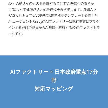
AX）の構造そのものを再編することで‘’AI基盤への置き換
え”によって価値創造と競争優位を再構築します。生成AI x
RAG x セキュアなVDR基盤x業界標準テンプレートを備えた
AI エージェントReadyのAIファクトリーは既存事業にプラグ
インするだけで即日からAI基盤へ移行するAXのファストトラ
ックです。
AIファクトリー × 日本政府重点17分
野
対応マッピング