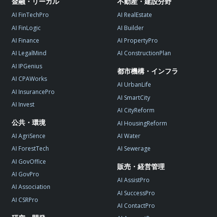
金融・リーガル
不動産・建設分野
AI FinTechPro
AI RealEstate
AI FinLogic
AI Builder
AI Finance
AI PropertyPro
AI LegalMind
AI ConstructionPlan
AI IPGenius
都市機構・インフラ
AI CPAWorks
AI UrbanLife
AI InsurancePro
AI SmartCity
AI Invest
AI CityReform
公共・環境
AI HousingReform
AI AgriSence
AI Water
AI ForestTech
AI Sewerage
AI GovOffice
販売・経営管理
AI GovPro
AI AssistPro
AI Association
AI SuccessPro
AI CSRPro
AI ContactPro