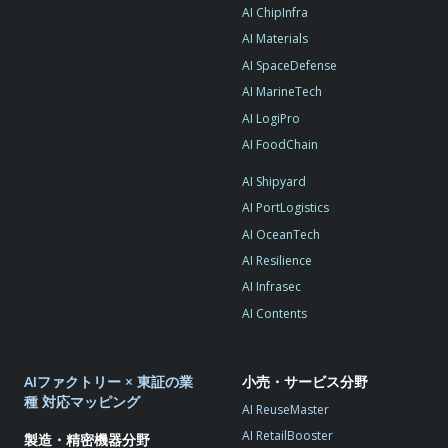
AI ChipInfra
AI Materials
AI SpaceDefense
AI MarineTech
AI LogiPro
AI FoodChain
AI Shipyard
AI PortLogistics
AI OceanTech
AI Resilience
AI Infrasec
AI Contents
AIファクトリー × 東証の業
小売・サービス分野
種 対応マッピング
AI ReuseMaster
AI RetailBooster
製造・精密機器分野