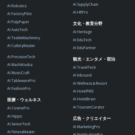
AI SupplyChain
AI Robotics
AI HRPro
AI FactoryPilot
AI PulpPaper
文化・教育分野
AI AutoTech
AI Heritage
AI TextileMachinery
AI EduTech
AI CutleryMaster
AI EduPartner
AI PrecisionTech
観光・エンタメ・宿泊
AI MachiKouba
AI TravelTech
AI MusicCraft
AI Inbound
AI TablewarePro
AI Wellness＆Resort
AI FashionPro
AI HotelPMS
AI HotelBrain
医療・ウェルネス
AI TourismCurator
AI CosmePro
AI Hippo
広告・クリエイター
AI SeniorTech
AI MarketingPro
AI FitnessMaster
AI NotificationPro