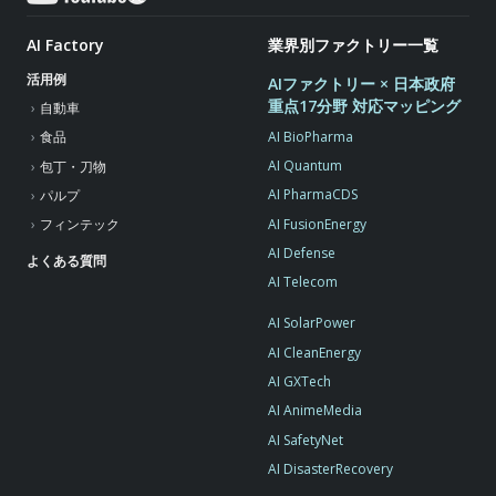
AI Factory
業界別ファクトリー一覧
活用例
AIファクトリー × 日本政府
重点17分野 対応マッピング
自動車
AI BioPharma
食品
AI Quantum
包丁・刀物
AI PharmaCDS
パルプ
AI FusionEnergy
フィンテック
AI Defense
よくある質問
AI Telecom
AI SolarPower
AI CleanEnergy
AI GXTech
AI AnimeMedia
AI SafetyNet
AI DisasterRecovery