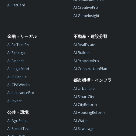
AI PetCare
AI CreativePro
AI GameInsight
金融・リーガル
不動産・建設分野
AI FinTechPro
AI RealEstate
AI FinLogic
AI Builder
AI Finance
AI PropertyPro
AI LegalMind
AI ConstructionPlan
AI IPGenius
都市機構・インフラ
AI CPAWorks
AI UrbanLife
AI InsurancePro
AI SmartCity
AI Invest
AI CityReform
公共・環境
AI HousingReform
AI AgriSence
AI Water
AI ForestTech
AI Sewerage