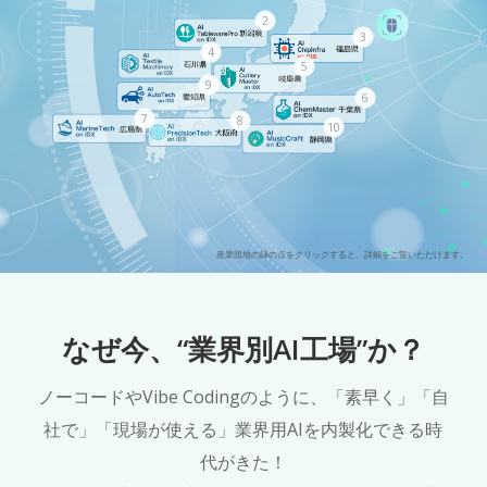
2
3
4
5
9
6
7
8
10
産業団地の緑の点をクリックすると、詳細をご覧いただけます。
なぜ今、“業界別AI工場”か？
ノーコードやVibe Codingのように、「素早く」「自
社で」「現場が使える」業界用AIを内製化できる時
代がきた！