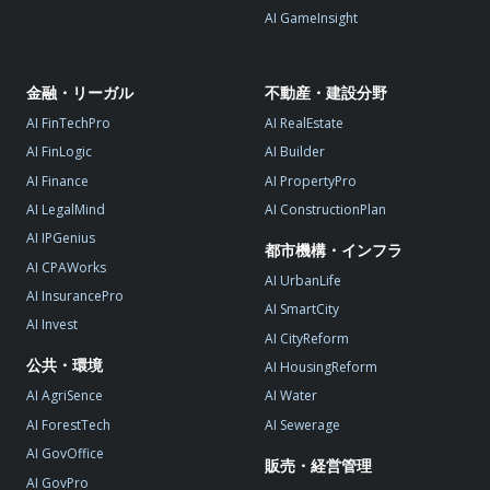
AI GameInsight
金融・リーガル
不動産・建設分野
AI FinTechPro
AI RealEstate
AI FinLogic
AI Builder
AI Finance
AI PropertyPro
AI LegalMind
AI ConstructionPlan
AI IPGenius
都市機構・インフラ
AI CPAWorks
AI UrbanLife
AI InsurancePro
AI SmartCity
AI Invest
AI CityReform
公共・環境
AI HousingReform
AI AgriSence
AI Water
AI ForestTech
AI Sewerage
AI GovOffice
販売・経営管理
AI GovPro