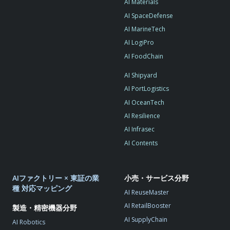
AI Materials
AI SpaceDefense
AI MarineTech
AI LogiPro
AI FoodChain
AI Shipyard
AI PortLogistics
AI OceanTech
AI Resilience
AI Infrasec
AI Contents
AIファクトリー × 東証の業
小売・サービス分野
種 対応マッピング
AI ReuseMaster
AI RetailBooster
製造・精密機器分野
AI SupplyChain
AI Robotics