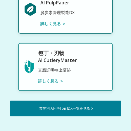
AI PulpPaper
脱炭素管理製造DX
詳しく見る ＞
包丁・刃物
AI CutleryMaster
真贋証明輸出証跡
詳しく見る ＞
業界別 AI孔明 on IDX一覧を見る