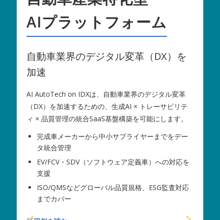
AIプラットフォーム
自動車業界のデジタル変革（DX）を
加速
AI AutoTech on IDXは、自動車業界のデジタル変革
A
（DX）を加速するための、生成AI × トレーサビリテ
ィ × 品質管理の統合SaaS基盤構築を可能にします。
に
完成車メーカーから中小サプライヤーまでをデー
生
タ統合管理
EV/FCV・SDV（ソフトウェア定義車）への対応を
支援
ISO/QMSなどグローバル品質規格、ESG監査対応
までカバー