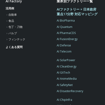
AI Factory
業界別ファクトリー一覧
活用例
AIファクトリー × 日本政府
重点17分野 対応マッピング
自動車
AI BioPharma
食品
AI Quantum
包丁・刀物
AI PharmaCDS
パルプ
AI FusionEnergy
フィンテック
AI Defense
よくある質問
AI Telecom
AI SolarPower
AI CleanEnergy
AI GXTech
AI AnimeMedia
AI SafetyNet
AI DisasterRecovery
AI ChipInfra