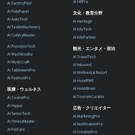
AI HRPro
AI FactoryPilot
AI PulpPaper
文化・教育分野
AI AutoTech
AI Heritage
AI TextileMachinery
AI EduTech
AI CutleryMaster
AI EduPartner
AI PrecisionTech
観光・エンタメ・宿泊
AI MachiKouba
AI TravelTech
AI MusicCraft
AI Inbound
AI TablewarePro
AI Wellness＆Resort
AI FashionPro
AI HotelPMS
AI HotelBrain
医療・ウェルネス
AI TourismCurator
AI CosmePro
AI Hippo
広告・クリエイター
AI SeniorTech
AI MarketingPro
AI FitnessMaster
AI NotificationPro
AI PetCare
AI CreativePro