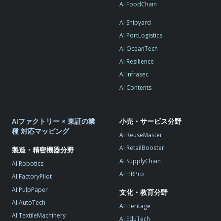
AI FoodChain
AI Shipyard
AI PortLogistics
AI OceanTech
AI Resilience
AI Infrasec
AI Contents
AIファクトリー × 東証の業
小売・サービス分野
種 対応マッピング
AI ReuseMaster
AI RetailBooster
製造・精密機器分野
AI SupplyChain
AI Robotics
AI HRPro
AI FactoryPilot
AI PulpPaper
文化・教育分野
AI AutoTech
AI Heritage
AI TextileMachinery
AI EduTech