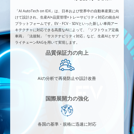
「AI AutoTech on IDX」は、日本および世界中の自動車産業に向
けて設計され、⽣産AI×品質管理×トレーサビリティ対応の統合AI
プラットフォームです。EV・FCV・SDVといった新しい車両アー
キテクチャに対応できる高度なAIによって、「ソフトウェア定義
車両」「法規制」「サステナビリティ対応」など、⽣産AIとサプ
ライチェーンRAGを用いて実現します。
品質保証力の向上
AIの分析で再発防止や設計改善
国際展開力の強化
各国の基準・規格に迅速に対応