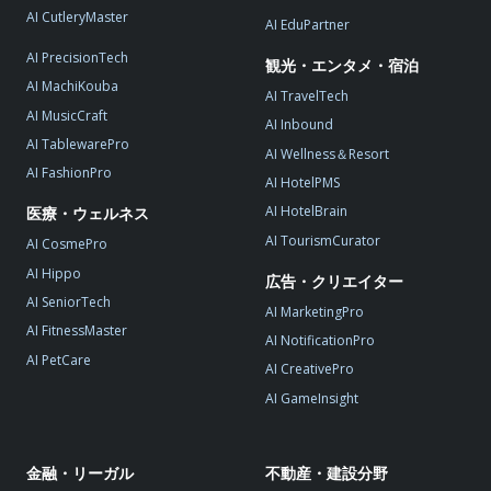
AI CutleryMaster
AI EduPartner
AI PrecisionTech
観光・エンタメ・宿泊
AI MachiKouba
AI TravelTech
AI MusicCraft
AI Inbound
AI TablewarePro
AI Wellness＆Resort
AI FashionPro
AI HotelPMS
AI HotelBrain
医療・ウェルネス
AI TourismCurator
AI CosmePro
AI Hippo
広告・クリエイター
AI SeniorTech
AI MarketingPro
AI FitnessMaster
AI NotificationPro
AI PetCare
AI CreativePro
AI GameInsight
金融・リーガル
不動産・建設分野