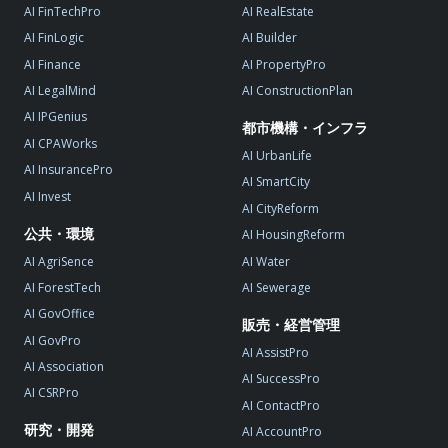
AI FinTechPro
AI RealEstate
AI FinLogic
AI Builder
AI Finance
AI PropertyPro
AI LegalMind
AI ConstructionPlan
AI IPGenius
都市機構・インフラ
AI CPAWorks
AI UrbanLife
AI InsurancePro
AI SmartCity
AI Invest
AI CityReform
公共・環境
AI HousingReform
AI AgriSence
AI Water
AI ForestTech
AI Sewerage
AI GovOffice
販売・経営管理
AI GovPro
AI AssistPro
AI Association
AI SuccessPro
AI CSRPro
AI ContactPro
研究・開発
AI AccountPro