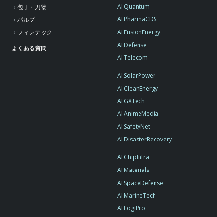
AI Quantum
包丁・刀物
AI PharmaCDS
パルプ
AI FusionEnergy
フィンテック
AI Defense
よくある質問
AI Telecom
AI SolarPower
AI CleanEnergy
AI GXTech
AI AnimeMedia
AI SafetyNet
AI DisasterRecovery
AI ChipInfra
AI Materials
AI SpaceDefense
AI MarineTech
AI LogiPro