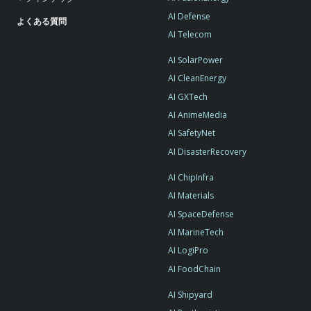
AI Defense
よくある質問
AI Telecom
AI SolarPower
AI CleanEnergy
AI GXTech
AI AnimeMedia
AI SafetyNet
AI DisasterRecovery
AI ChipInfra
AI Materials
AI SpaceDefense
AI MarineTech
AI LogiPro
AI FoodChain
AI Shipyard