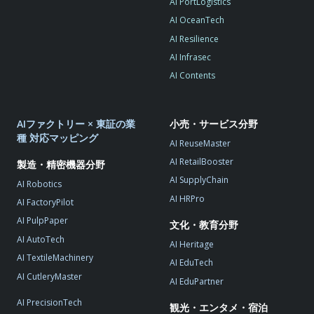
AI PortLogistics
AI OceanTech
AI Resilience
AI Infrasec
AI Contents
AIファクトリー × 東証の業
小売・サービス分野
種 対応マッピング
AI ReuseMaster
AI RetailBooster
製造・精密機器分野
AI SupplyChain
AI Robotics
AI HRPro
AI FactoryPilot
AI PulpPaper
文化・教育分野
AI AutoTech
AI Heritage
AI TextileMachinery
AI EduTech
AI CutleryMaster
AI EduPartner
AI PrecisionTech
観光・エンタメ・宿泊