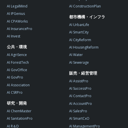
AI LegalMind
AI ConstructionPlan
AI IPGenius
都市機構・インフラ
AI CPAWorks
AI UrbanLife
AI InsurancePro
AI SmartCity
AI Invest
AI CityReform
公共・環境
AI HousingReform
AI AgriSence
AI Water
AI ForestTech
AI Sewerage
AI GovOffice
販売・経営管理
AI GovPro
AI AssistPro
AI Association
AI SuccessPro
AI CSRPro
AI ContactPro
研究・開発
AI AccountPro
AI ChemMaster
AI SalesPro
AI SanitationPro
AI SmartCxO
AI R＆D
AI ManagementPro