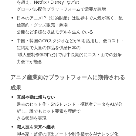
を超え、Netflix / Disney+などの
グローバル配信プラットフォームで需要が急増
日本のアニメIP（知的財産）は世界中で人気が高く、配
信契約・グッズ販売・劇場
公開など多様な収益モデルを生んでいる
中国・韓国のCGスタジオなどがAIを活用し、低コスト・
短納期で大量の作品を供給日本の
“職人型制作体制”だけでは中長期的にコスト面での競争
力低下が懸念
アニメ産業向けプラットフォームに期待される
成果
直感や勘に頼らない
過去のヒット作・SNSトレンド・視聴者データをAIが分
析し、誰でもヒット要素を理解で
きる状態を実現
職人技を未来へ継承
脚本家・監督の演出ノートや制作指示をAIナレッジ化