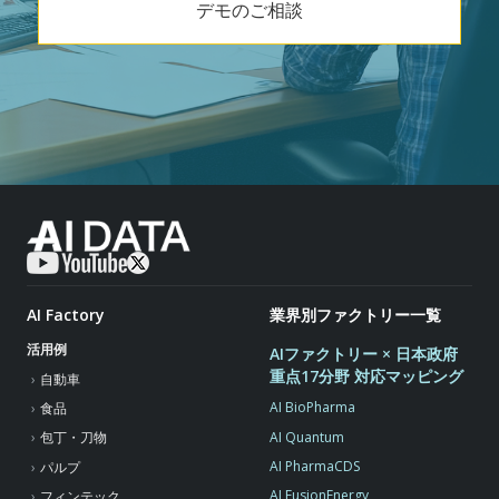
デモのご相談
AI Factory
業界別ファクトリー一覧
活用例
AIファクトリー × 日本政府
重点17分野 対応マッピング
自動車
AI BioPharma
食品
AI Quantum
包丁・刀物
AI PharmaCDS
パルプ
AI FusionEnergy
フィンテック