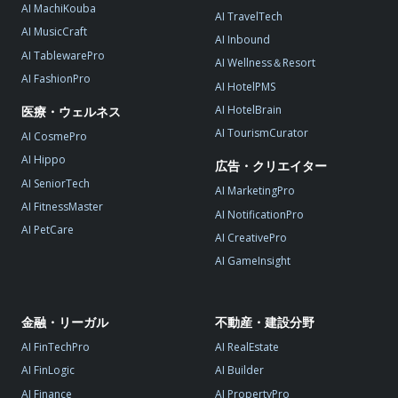
AI MachiKouba
AI TravelTech
AI MusicCraft
AI Inbound
AI TablewarePro
AI Wellness＆Resort
AI FashionPro
AI HotelPMS
AI HotelBrain
医療・ウェルネス
AI TourismCurator
AI CosmePro
AI Hippo
広告・クリエイター
AI SeniorTech
AI MarketingPro
AI FitnessMaster
AI NotificationPro
AI PetCare
AI CreativePro
AI GameInsight
金融・リーガル
不動産・建設分野
AI FinTechPro
AI RealEstate
AI FinLogic
AI Builder
AI Finance
AI PropertyPro