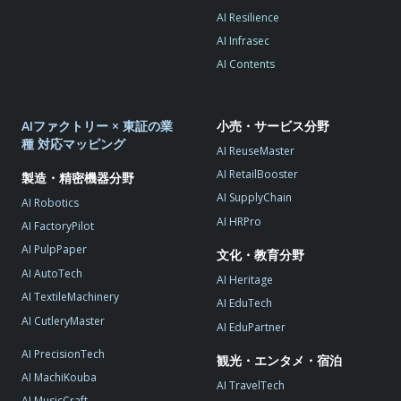
AI Resilience
AI Infrasec
AI Contents
AIファクトリー × 東証の業
小売・サービス分野
種 対応マッピング
AI ReuseMaster
AI RetailBooster
製造・精密機器分野
AI SupplyChain
AI Robotics
AI HRPro
AI FactoryPilot
AI PulpPaper
文化・教育分野
AI AutoTech
AI Heritage
AI TextileMachinery
AI EduTech
AI CutleryMaster
AI EduPartner
AI PrecisionTech
観光・エンタメ・宿泊
AI MachiKouba
AI TravelTech
AI MusicCraft