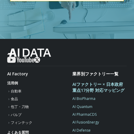
AI Factory
業界別ファクトリー一覧
活用例
AIファクトリー × 日本政府
重点17分野 対応マッピング
自動車
AI BioPharma
食品
AI Quantum
包丁・刀物
AI PharmaCDS
パルプ
AI FusionEnergy
フィンテック
AI Defense
よくある質問