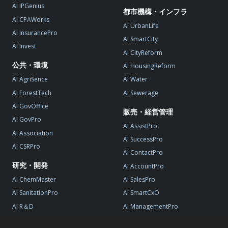
AI IPGenius
都市機構・インフラ
AI CPAWorks
AI UrbanLife
AI InsurancePro
AI SmartCity
AI Invest
AI CityReform
公共・環境
AI HousingReform
AI AgriSence
AI Water
AI ForestTech
AI Sewerage
AI GovOffice
販売・経営管理
AI GovPro
AI AssistPro
AI Association
AI SuccessPro
AI CSRPro
AI ContactPro
研究・開発
AI AccountPro
AI ChemMaster
AI SalesPro
AI SanitationPro
AI SmartCxO
AI R＆D
AI ManagementPro
AI StartupPro