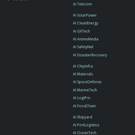
AI Telecom
AI SolarPower
AI CleanEnergy
AI GXTech
AI AnimeMedia
AI SafetyNet
AI DisasterRecovery
AI ChipInfra
AI Materials
AI SpaceDefense
AI MarineTech
AI LogiPro
AI FoodChain
AI Shipyard
AI PortLogistics
AI OceanTech