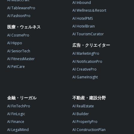
AI Inbound
AI TablewarePro
AI Wellness＆Resort
AI FashionPro
AI HotelPMS
AI HotelBrain
医療・ウェルネス
AI TourismCurator
AI CosmePro
AI Hippo
広告・クリエイター
AI SeniorTech
AI MarketingPro
AI FitnessMaster
AI NotificationPro
AI PetCare
AI CreativePro
AI GameInsight
金融・リーガル
不動産・建設分野
AI FinTechPro
AI RealEstate
AI FinLogic
AI Builder
AI Finance
AI PropertyPro
AI LegalMind
AI ConstructionPlan