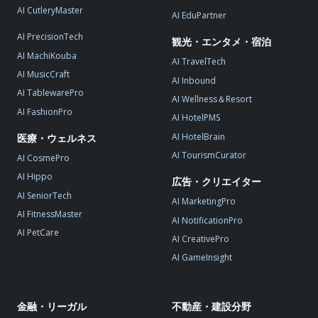
AI CutleryMaster
AI EduPartner
AI PrecisionTech
観光・エンタメ・宿泊
AI MachiKouba
AI TravelTech
AI MusicCraft
AI Inbound
AI TablewarePro
AI Wellness＆Resort
AI FashionPro
AI HotelPMS
AI HotelBrain
医療・ウェルネス
AI TourismCurator
AI CosmePro
AI Hippo
広告・クリエイター
AI SeniorTech
AI MarketingPro
AI FitnessMaster
AI NotificationPro
AI PetCare
AI CreativePro
AI GameInsight
金融・リーガル
不動産・建設分野