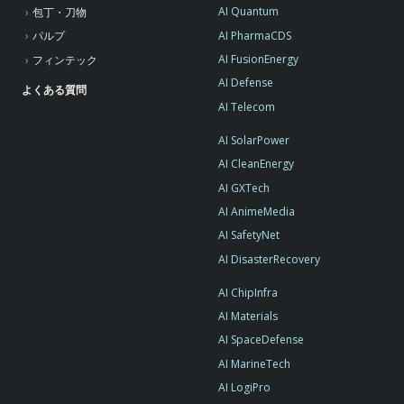
AI Quantum
包丁・刀物
AI PharmaCDS
パルプ
AI FusionEnergy
フィンテック
AI Defense
よくある質問
AI Telecom
AI SolarPower
AI CleanEnergy
AI GXTech
AI AnimeMedia
AI SafetyNet
AI DisasterRecovery
AI ChipInfra
AI Materials
AI SpaceDefense
AI MarineTech
AI LogiPro