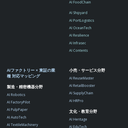
AI FoodChain
AI Shipyard
AI PortLogistics
AI OceanTech
AI Resilience
AI Infrasec
AI Contents
AIファクトリー × 東証の業
小売・サービス分野
種 対応マッピング
AI ReuseMaster
AI RetailBooster
製造・精密機器分野
AI SupplyChain
AI Robotics
AI HRPro
AI FactoryPilot
AI PulpPaper
文化・教育分野
AI AutoTech
AI Heritage
AI TextileMachinery
AI EduTech