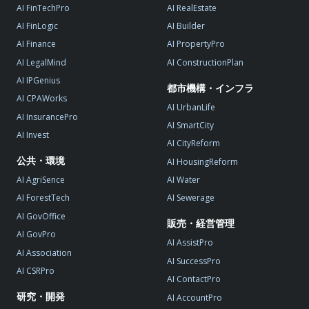
AI FinTechPro
AI RealEstate
AI FinLogic
AI Builder
AI Finance
AI PropertyPro
AI LegalMind
AI ConstructionPlan
AI IPGenius
都市機構・インフラ
AI CPAWorks
AI UrbanLife
AI InsurancePro
AI SmartCity
AI Invest
AI CityReform
公共・環境
AI HousingReform
AI AgriSence
AI Water
AI ForestTech
AI Sewerage
AI GovOffice
販売・経営管理
AI GovPro
AI AssistPro
AI Association
AI SuccessPro
AI CSRPro
AI ContactPro
研究・開発
AI AccountPro