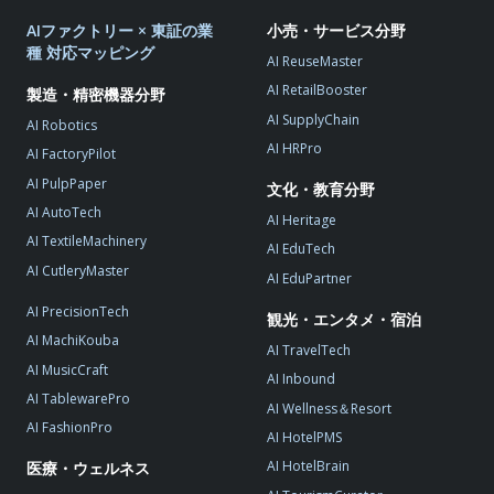
AIファクトリー × 東証の業
小売・サービス分野
種 対応マッピング
AI ReuseMaster
AI RetailBooster
製造・精密機器分野
AI SupplyChain
AI Robotics
AI HRPro
AI FactoryPilot
AI PulpPaper
文化・教育分野
AI AutoTech
AI Heritage
AI TextileMachinery
AI EduTech
AI CutleryMaster
AI EduPartner
AI PrecisionTech
観光・エンタメ・宿泊
AI MachiKouba
AI TravelTech
AI MusicCraft
AI Inbound
AI TablewarePro
AI Wellness＆Resort
AI FashionPro
AI HotelPMS
AI HotelBrain
医療・ウェルネス