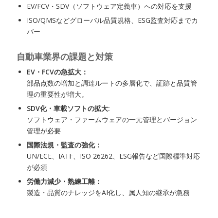
EV/FCV・SDV（ソフトウェア定義車）への対応を支援
ISO/QMSなどグローバル品質規格、ESG監査対応までカ
バー
自動車業界の課題と対策
EV・FCVの急拡大：
部品点数の増加と調達ルートの多層化で、証跡と品質管
理の重要性が増大。
SDV化・車載ソフトの拡大:
ソフトウェア・ファームウェアの一元管理とバージョン
管理が必要
国際法規・監査の強化：
UN/ECE、IATF、ISO 26262、ESG報告など国際標準対応
が必須
労働力減少・熟練工離：
製造・品質のナレッジをAI化し、属人知の継承が急務