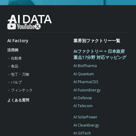
AI Factory
業界別ファクトリー一覧
活用例
AIファクトリー × 日本政府
重点17分野 対応マッピング
自動車
AI BioPharma
食品
AI Quantum
包丁・刀物
AI PharmaCDS
パルプ
AI FusionEnergy
フィンテック
AI Defense
よくある質問
AI Telecom
AI SolarPower
AI CleanEnergy
AI GXTech