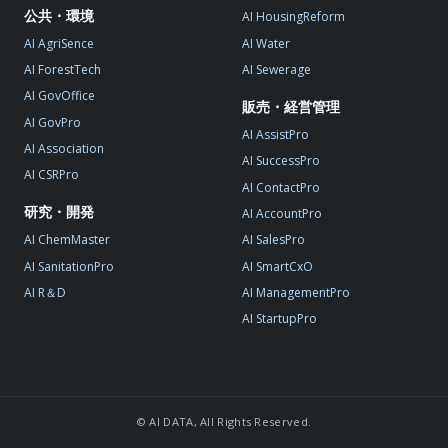
公共・環境
AI HousingReform
AI AgriSence
AI Water
AI ForestTech
AI Sewerage
AI GovOffice
販売・経営管理
AI GovPro
AI AssistPro
AI Association
AI SuccessPro
AI CSRPro
AI ContactPro
研究・開発
AI AccountPro
AI ChemMaster
AI SalesPro
AI SanitationPro
AI SmartCxO
AI R＆D
AI ManagementPro
AI StartupPro
© AI DATA, All Rights Reserved.