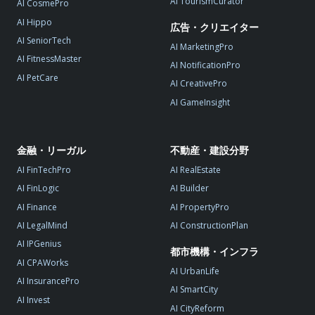
AI TourismCurator
AI CosmePro
AI Hippo
広告・クリエイター
AI SeniorTech
AI MarketingPro
AI FitnessMaster
AI NotificationPro
AI PetCare
AI CreativePro
AI GameInsight
金融・リーガル
不動産・建設分野
AI FinTechPro
AI RealEstate
AI FinLogic
AI Builder
AI Finance
AI PropertyPro
AI LegalMind
AI ConstructionPlan
AI IPGenius
都市機構・インフラ
AI CPAWorks
AI UrbanLife
AI InsurancePro
AI SmartCity
AI Invest
AI CityReform