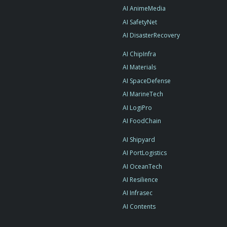
AI AnimeMedia
AI SafetyNet
AI DisasterRecovery
AI ChipInfra
AI Materials
AI SpaceDefense
AI MarineTech
AI LogiPro
AI FoodChain
AI Shipyard
AI PortLogistics
AI OceanTech
AI Resilience
AI Infrasec
AI Contents