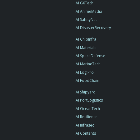
AI GXTech
AI AnimeMedia
AI SafetyNet
AI DisasterRecovery
AI ChipInfra
AI Materials
AI SpaceDefense
AI MarineTech
AI LogiPro
AI FoodChain
AI Shipyard
AI PortLogistics
AI OceanTech
AI Resilience
AI Infrasec
AI Contents