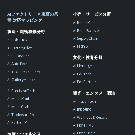
AIファクトリー × 東証の業
小売・サービス分野
種 対応マッピング
AI ReuseMaster
AI RetailBooster
製造・精密機器分野
AI SupplyChain
AI Robotics
AI HRPro
AI FactoryPilot
AI PulpPaper
文化・教育分野
AI AutoTech
AI Heritage
AI TextileMachinery
AI EduTech
AI CutleryMaster
AI EduPartner
AI PrecisionTech
観光・エンタメ・宿泊
AI MachiKouba
AI TravelTech
AI MusicCraft
AI Inbound
AI TablewarePro
AI Wellness＆Resort
AI FashionPro
AI HotelPMS
AI HotelBrain
医療・ウェルネス