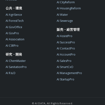
AI CityReform
公共・環境
AI HousingReform
AI AgriSence
AI Water
AI ForestTech
AI Sewerage
AI GovOffice
販売・経営管理
AI GovPro
AI AssistPro
AI Association
AI SuccessPro
AI CSRPro
AI ContactPro
研究・開発
AI AccountPro
AI ChemMaster
AI SalesPro
AI SanitationPro
AI SmartCxO
AI R＆D
AI ManagementPro
AI StartupPro
© AI DATA, All Rights Reserved.