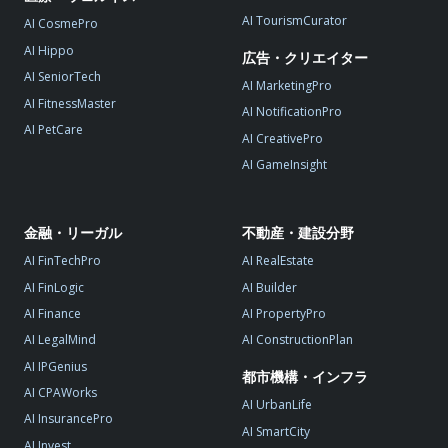
AI TourismCurator
AI CosmePro
AI Hippo
広告・クリエイター
AI SeniorTech
AI MarketingPro
AI FitnessMaster
AI NotificationPro
AI PetCare
AI CreativePro
AI GameInsight
金融・リーガル
不動産・建設分野
AI FinTechPro
AI RealEstate
AI FinLogic
AI Builder
AI Finance
AI PropertyPro
AI LegalMind
AI ConstructionPlan
AI IPGenius
都市機構・インフラ
AI CPAWorks
AI UrbanLife
AI InsurancePro
AI SmartCity
AI Invest