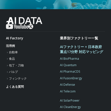
AI Factory
業界別ファクトリー一覧
活用例
AIファクトリー × 日本政府
重点17分野 対応マッピング
自動車
AI BioPharma
食品
AI Quantum
包丁・刀物
AI PharmaCDS
パルプ
AI FusionEnergy
フィンテック
AI Defense
よくある質問
AI Telecom
AI SolarPower
AI CleanEnergy