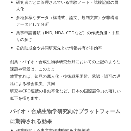
研究者ごとに管理されている実験ノート・試験記録の属
人化
多種多様なデータ（構造式、論文、規制文書）が非構造
データとして分断
薬事申請書類（IND, NDA, CTDなど）の作成負担・手戻
りの多さ
公的助成金や共同研究先との情報共有が非効率
創薬・バイオ・合成生物学研究分野においての上記のような
課題や背景は。このまま
放置すれば、知見の属人化・技術継承困難、承認・認可の遅
延による機会損失、共同
研究やCRO連携の非効率化など、日本の国際競争力の著しい
低下を招きます。
バイオ・合成生物学研究向けプラットフォーム
に期待される効果
作業時間：薬事文書作成時間を大幅削減