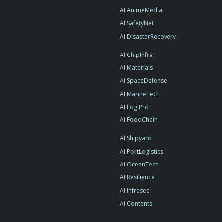
AI AnimeMedia
AI SafetyNet
AI DisasterRecovery
AI ChipInfra
AI Materials
AI SpaceDefense
AI MarineTech
AI LogiPro
AI FoodChain
AI Shipyard
AI PortLogistics
AI OceanTech
AI Resilience
AI Infrasec
AI Contents