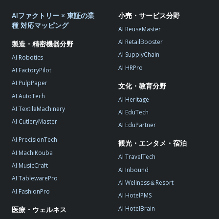
AIファクトリー × 東証の業
小売・サービス分野
種 対応マッピング
AI ReuseMaster
AI RetailBooster
製造・精密機器分野
AI SupplyChain
AI Robotics
AI HRPro
AI FactoryPilot
AI PulpPaper
文化・教育分野
AI AutoTech
AI Heritage
AI TextileMachinery
AI EduTech
AI CutleryMaster
AI EduPartner
AI PrecisionTech
観光・エンタメ・宿泊
AI MachiKouba
AI TravelTech
AI MusicCraft
AI Inbound
AI TablewarePro
AI Wellness＆Resort
AI FashionPro
AI HotelPMS
AI HotelBrain
医療・ウェルネス