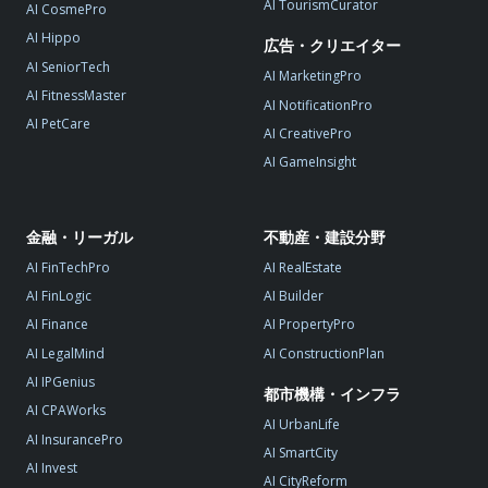
AI TourismCurator
AI CosmePro
AI Hippo
広告・クリエイター
AI SeniorTech
AI MarketingPro
AI FitnessMaster
AI NotificationPro
AI PetCare
AI CreativePro
AI GameInsight
金融・リーガル
不動産・建設分野
AI FinTechPro
AI RealEstate
AI FinLogic
AI Builder
AI Finance
AI PropertyPro
AI LegalMind
AI ConstructionPlan
AI IPGenius
都市機構・インフラ
AI CPAWorks
AI UrbanLife
AI InsurancePro
AI SmartCity
AI Invest
AI CityReform