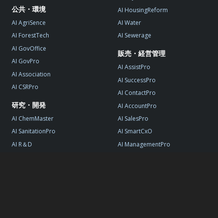
公共・環境
AI HousingReform
AI AgriSence
AI Water
AI ForestTech
AI Sewerage
AI GovOffice
販売・経営管理
AI GovPro
AI AssistPro
AI Association
AI SuccessPro
AI CSRPro
AI ContactPro
研究・開発
AI AccountPro
AI ChemMaster
AI SalesPro
AI SanitationPro
AI SmartCxO
AI R＆D
AI ManagementPro
AI StartupPro
© AI DATA, All Rights Reserved.