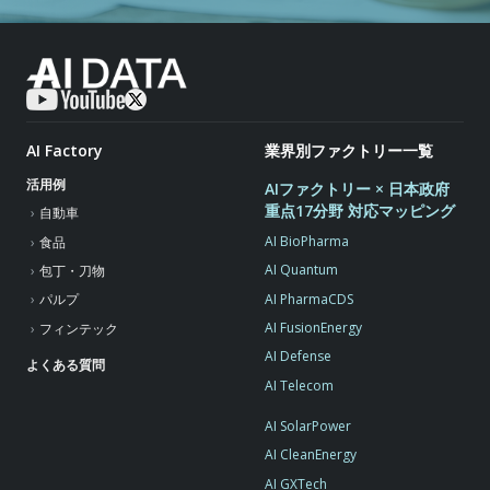
AI Factory
業界別ファクトリー一覧
活用例
AIファクトリー × 日本政府
重点17分野 対応マッピング
自動車
AI BioPharma
食品
AI Quantum
包丁・刀物
AI PharmaCDS
パルプ
AI FusionEnergy
フィンテック
AI Defense
よくある質問
AI Telecom
AI SolarPower
AI CleanEnergy
AI GXTech