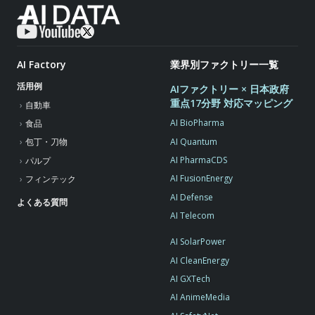
AI Factory
業界別ファクトリー一覧
活用例
AIファクトリー × 日本政府
重点17分野 対応マッピング
自動車
AI BioPharma
食品
AI Quantum
包丁・刀物
AI PharmaCDS
パルプ
AI FusionEnergy
フィンテック
AI Defense
よくある質問
AI Telecom
AI SolarPower
AI CleanEnergy
AI GXTech
AI AnimeMedia