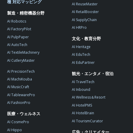
種 対応マッピング
AI ReuseMaster
AI RetailBooster
製造・精密機器分野
AI SupplyChain
AI Robotics
AI HRPro
AI FactoryPilot
AI PulpPaper
文化・教育分野
AI AutoTech
AI Heritage
AI TextileMachinery
AI EduTech
AI CutleryMaster
AI EduPartner
AI PrecisionTech
観光・エンタメ・宿泊
AI MachiKouba
AI TravelTech
AI MusicCraft
AI Inbound
AI TablewarePro
AI Wellness＆Resort
AI FashionPro
AI HotelPMS
AI HotelBrain
医療・ウェルネス
AI TourismCurator
AI CosmePro
AI Hippo
広告・クリエイター