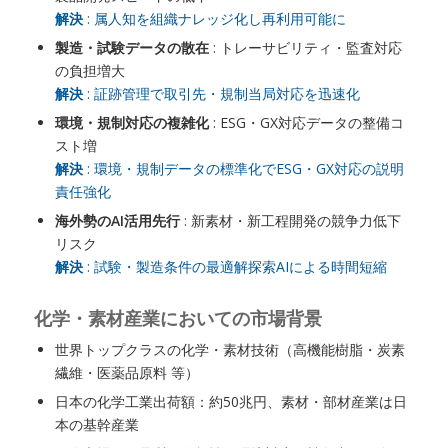
解決
: 属人知を組織ナレッジ化し再利用可能に
製造・試験データの散在
: トレーサビリティ・監査対応
の負担増大
解決
: 証跡管理で取引先・規制当局対応を迅速化
環境・規制対応の複雑化
: ESG・GX対応データの整備コ
スト増
解決
: 環境・規制データの標準化でESG・GX対応の説明
責任強化
海外勢のAI活用先行
: 新素材・新工程開発の競争力低下
リスク
解決
: 試験・製造条件の最適解探索AIによる時間短縮
化学・素材産業においての市場背景
世界トップクラスの化学・素材技術（高機能樹脂・炭素
繊維・医薬品原料 等）
日本の化学工業出荷額：約50兆円、素材・部材産業は日
本の基幹産業