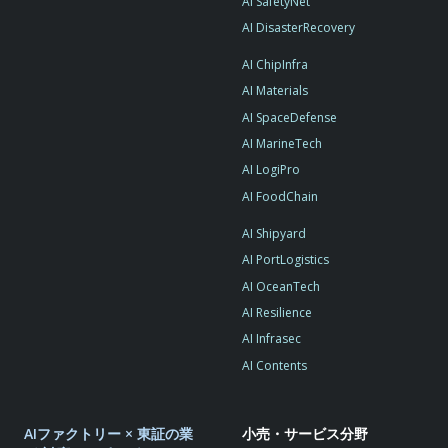
AI SafetyNet
AI DisasterRecovery
AI ChipInfra
AI Materials
AI SpaceDefense
AI MarineTech
AI LogiPro
AI FoodChain
AI Shipyard
AI PortLogistics
AI OceanTech
AI Resilience
AI Infrasec
AI Contents
AIファクトリー × 東証の業
小売・サービス分野