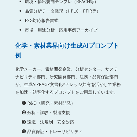
環境・輸出規制テンプレ（REACH等）
品質分析データ雛形（HPLC・FTIR等）
ESG対応報告書式
市場・用途分析・応用事例アーカイブ
化学・素材業界向け生成AIプロンプト
例
化学メーカー、素材開発企業、分析センター、サステ
ナビリティ部門、研究開発部門、法務・品質保証部門
が、生成AI×RAG×文書化×ナレッジ共有を活かして業務
を加速・効率化するプロンプトをご用意しています。
❶ R&D（研究・素材開発）
❷ 分析・試験・製造支援
❸ 環境・法規制・安全対応
❹ 品質保証・トレーサビリティ