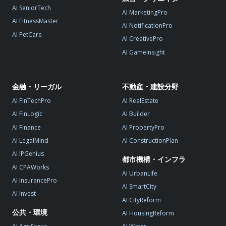
AI SeniorTech
AI MarketingPro
AI FitnessMaster
AI NotificationPro
AI PetCare
AI CreativePro
AI GameInsight
金融・リーガル
不動産・建設分野
AI FinTechPro
AI RealEstate
AI FinLogic
AI Builder
AI Finance
AI PropertyPro
AI LegalMind
AI ConstructionPlan
AI IPGenius
都市機構・インフラ
AI CPAWorks
AI UrbanLife
AI InsurancePro
AI SmartCity
AI Invest
AI CityReform
公共・環境
AI HousingReform