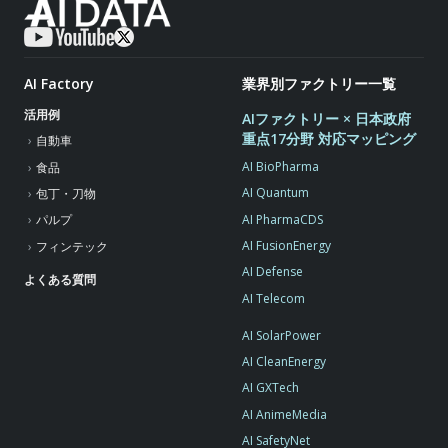
AI Factory
業界別ファクトリー一覧
活用例
AIファクトリー × 日本政府
重点17分野 対応マッピング
自動車
AI BioPharma
食品
AI Quantum
包丁・刀物
AI PharmaCDS
パルプ
AI FusionEnergy
フィンテック
AI Defense
よくある質問
AI Telecom
AI SolarPower
AI CleanEnergy
AI GXTech
AI AnimeMedia
AI SafetyNet