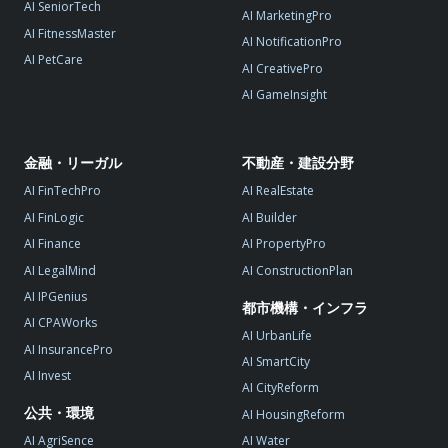
AI SeniorTech
AI MarketingPro
AI FitnessMaster
AI NotificationPro
AI PetCare
AI CreativePro
AI GameInsight
金融・リーガル
不動産・建設分野
AI FinTechPro
AI RealEstate
AI FinLogic
AI Builder
AI Finance
AI PropertyPro
AI LegalMind
AI ConstructionPlan
AI IPGenius
都市機構・インフラ
AI CPAWorks
AI UrbanLife
AI InsurancePro
AI SmartCity
AI Invest
AI CityReform
公共・環境
AI HousingReform
AI AgriSence
AI Water