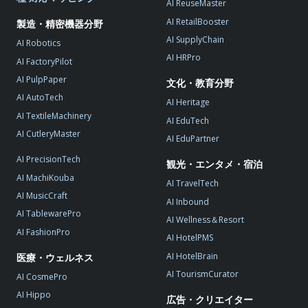
AI ReuseMaster
AI RetailBooster
製造・精密機器分野
AI SupplyChain
AI Robotics
AI HRPro
AI FactoryPilot
AI PulpPaper
文化・教育分野
AI AutoTech
AI Heritage
AI TextileMachinery
AI EduTech
AI CutleryMaster
AI EduPartner
AI PrecisionTech
観光・エンタメ・宿泊
AI MachiKouba
AI TravelTech
AI MusicCraft
AI Inbound
AI TablewarePro
AI Wellness＆Resort
AI FashionPro
AI HotelPMS
AI HotelBrain
医療・ウェルネス
AI TourismCurator
AI CosmePro
AI Hippo
広告・クリエイター