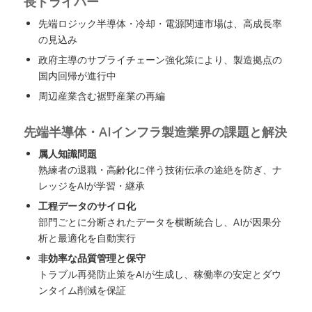
長ドライバー
先端ロジック半導体・冷却・電源関連市場は、高成長率
の見込み
政府主導のサプライチェーン強化策により、製造拠点の
国内回帰が進行中
周辺産業含む裾野産業の再編
先端半導体・AIインフラ製造業界の課題と解決
属人知識問題
熟練者の退職・高齢化に伴う技術伝承の途絶を防ぎ、ナ
レッジをAIが学習・継承
工程データのサイロ化
部門ごとに分断されたデータを横断統合し、AIが因果分
析と最適化を自動実行
非効率な品質管理と保守
トラブル再発防止策をAIが生成し、稼働率の安定とダウ
ンタイム削減を保証