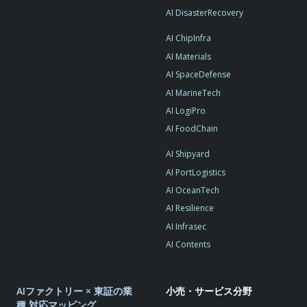
AI DisasterRecovery
AI ChipInfra
AI Materials
AI SpaceDefense
AI MarineTech
AI LogiPro
AI FoodChain
AI Shipyard
AI PortLogistics
AI OceanTech
AI Resilience
AI Infrasec
AI Contents
AIファクトリー × 東証の業
小売・サービス分野
種 対応マッピング