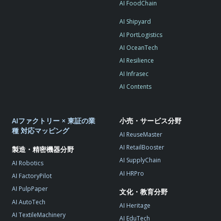
AI FoodChain
AI Shipyard
AI PortLogistics
AI OceanTech
AI Resilience
AI Infrasec
AI Contents
AIファクトリー × 東証の業
小売・サービス分野
種 対応マッピング
AI ReuseMaster
AI RetailBooster
製造・精密機器分野
AI SupplyChain
AI Robotics
AI HRPro
AI FactoryPilot
AI PulpPaper
文化・教育分野
AI AutoTech
AI Heritage
AI TextileMachinery
AI EduTech