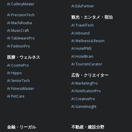
AI CutleryMaster
AI EduPartner
AI PrecisionTech
観光・エンタメ・宿泊
AI MachiKouba
AI TravelTech
AI MusicCraft
AI Inbound
AI TablewarePro
AI Wellness＆Resort
AI FashionPro
AI HotelPMS
AI HotelBrain
医療・ウェルネス
AI TourismCurator
AI CosmePro
AI Hippo
広告・クリエイター
AI SeniorTech
AI MarketingPro
AI FitnessMaster
AI NotificationPro
AI PetCare
AI CreativePro
AI GameInsight
金融・リーガル
不動産・建設分野