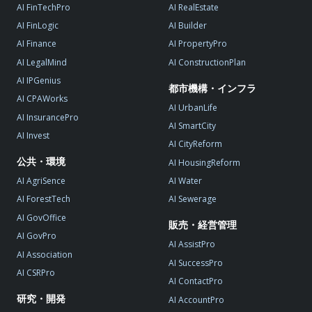
AI FinTechPro
AI RealEstate
AI FinLogic
AI Builder
AI Finance
AI PropertyPro
AI LegalMind
AI ConstructionPlan
AI IPGenius
都市機構・インフラ
AI CPAWorks
AI UrbanLife
AI InsurancePro
AI SmartCity
AI Invest
AI CityReform
公共・環境
AI HousingReform
AI AgriSence
AI Water
AI ForestTech
AI Sewerage
AI GovOffice
販売・経営管理
AI GovPro
AI AssistPro
AI Association
AI SuccessPro
AI CSRPro
AI ContactPro
研究・開発
AI AccountPro