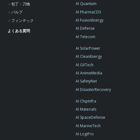
AI Quantum
包丁・刀物
AI PharmaCDS
パルプ
AI FusionEnergy
フィンテック
AI Defense
よくある質問
AI Telecom
AI SolarPower
AI CleanEnergy
AI GXTech
AI AnimeMedia
AI SafetyNet
AI DisasterRecovery
AI ChipInfra
AI Materials
AI SpaceDefense
AI MarineTech
AI LogiPro