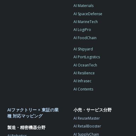
AI Materials
AI SpaceDefense
AI MarineTech
AI LogiPro
AI FoodChain
AI Shipyard
AI PortLogistics
AI OceanTech
AI Resilience
AI Infrasec
AI Contents
AIファクトリー × 東証の業
小売・サービス分野
種 対応マッピング
AI ReuseMaster
AI RetailBooster
製造・精密機器分野
AI SupplyChain
AI Robotics