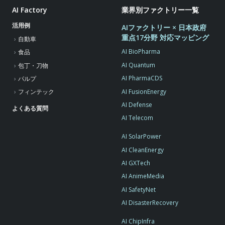
AI Factory
業界別ファクトリー一覧
活用例
AIファクトリー × 日本政府
重点17分野 対応マッピング
自動車
AI BioPharma
食品
AI Quantum
包丁・刀物
AI PharmaCDS
パルプ
AI FusionEnergy
フィンテック
AI Defense
よくある質問
AI Telecom
AI SolarPower
AI CleanEnergy
AI GXTech
AI AnimeMedia
AI SafetyNet
AI DisasterRecovery
AI ChipInfra