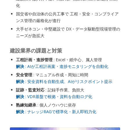
化
国交省や自治体の公共工事で 工程・安全・コンプライア
ンス管理の厳格化が進行
大手ゼネコン・中堅建設で DX・データ駆動型現場管理の
ニーズが急拡大
建設業界の課題と対策
工程計画・進捗管理
: Excel・紙中心、属人管理
解決
: AIが工程計画案・進捗モニタリングを自動化
安全管理
: マニュアル作成・周知に時間
解決
: 安全資料を自動生成、AIがリスクポイント提示
証跡・監査対応
: 記録手作業、負担大
解決
: VDR基盤で根拠・資料を自動ログ化
熟練知継承
: 個人ノウハウに依存
解決
: ナレッジRAGで標準化・新人即戦力化