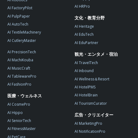
AI HRPro
AI FactoryPilot
AI PulpPaper
文化・教育分野
AI AutoTech
AI Heritage
AI TextileMachinery
AI EduTech
AI CutleryMaster
AI EduPartner
AI PrecisionTech
観光・エンタメ・宿泊
AI MachiKouba
AI TravelTech
AI MusicCraft
AI Inbound
AI TablewarePro
AI Wellness＆Resort
AI FashionPro
AI HotelPMS
AI HotelBrain
医療・ウェルネス
AI TourismCurator
AI CosmePro
AI Hippo
広告・クリエイター
AI SeniorTech
AI MarketingPro
AI FitnessMaster
AI NotificationPro
AI PetCare