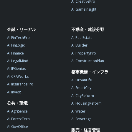
AI CreativePro
AI GameInsight
金融・リーガル
不動産・建設分野
AI FinTechPro
AI RealEstate
AI FinLogic
AI Builder
AI Finance
AI PropertyPro
AI LegalMind
AI ConstructionPlan
AI IPGenius
都市機構・インフラ
AI CPAWorks
AI UrbanLife
AI InsurancePro
AI SmartCity
AI Invest
AI CityReform
公共・環境
AI HousingReform
AI AgriSence
AI Water
AI ForestTech
AI Sewerage
AI GovOffice
販売・経営管理