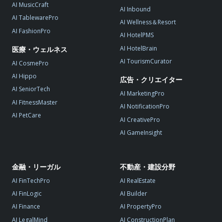
AI MusicCraft
AI Inbound
AI TablewarePro
AI Wellness＆Resort
AI FashionPro
AI HotelPMS
AI HotelBrain
医療・ウェルネス
AI TourismCurator
AI CosmePro
AI Hippo
広告・クリエイター
AI SeniorTech
AI MarketingPro
AI FitnessMaster
AI NotificationPro
AI PetCare
AI CreativePro
AI GameInsight
金融・リーガル
不動産・建設分野
AI FinTechPro
AI RealEstate
AI FinLogic
AI Builder
AI Finance
AI PropertyPro
AI LegalMind
AI ConstructionPlan