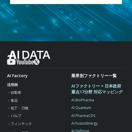
AI Factory
業界別ファクトリー一覧
活用例
AIファクトリー × 日本政府
重点17分野 対応マッピング
自動車
AI BioPharma
食品
AI Quantum
包丁・刀物
AI PharmaCDS
パルプ
AI FusionEnergy
フィンテック
AI Defense