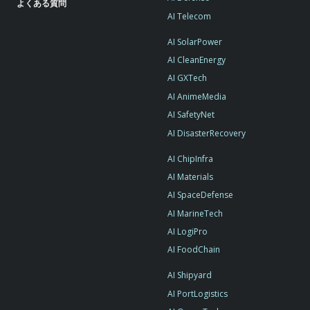
よくある質問
AI Telecom
AI SolarPower
AI CleanEnergy
AI GXTech
AI AnimeMedia
AI SafetyNet
AI DisasterRecovery
AI ChipInfra
AI Materials
AI SpaceDefense
AI MarineTech
AI LogiPro
AI FoodChain
AI Shipyard
AI PortLogistics