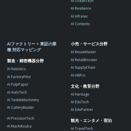
AI OceanTech
AI Resilience
AI Infrasec
AI Contents
AIファクトリー × 東証の業
小売・サービス分野
種 対応マッピング
AI ReuseMaster
AI RetailBooster
製造・精密機器分野
AI SupplyChain
AI Robotics
AI HRPro
AI FactoryPilot
AI PulpPaper
文化・教育分野
AI AutoTech
AI Heritage
AI TextileMachinery
AI EduTech
AI CutleryMaster
AI EduPartner
AI PrecisionTech
観光・エンタメ・宿泊
AI MachiKouba
AI TravelTech