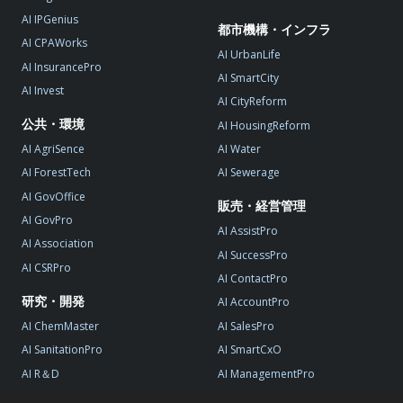
AI IPGenius
都市機構・インフラ
AI CPAWorks
AI UrbanLife
AI InsurancePro
AI SmartCity
AI Invest
AI CityReform
公共・環境
AI HousingReform
AI AgriSence
AI Water
AI ForestTech
AI Sewerage
AI GovOffice
販売・経営管理
AI GovPro
AI AssistPro
AI Association
AI SuccessPro
AI CSRPro
AI ContactPro
研究・開発
AI AccountPro
AI ChemMaster
AI SalesPro
AI SanitationPro
AI SmartCxO
AI R＆D
AI ManagementPro
AI StartupPro