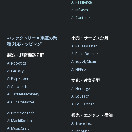
AI Resilience
AI Infrasec
AI Contents
AIファクトリー × 東証の業
小売・サービス分野
種 対応マッピング
AI ReuseMaster
AI RetailBooster
製造・精密機器分野
AI SupplyChain
AI Robotics
AI HRPro
AI FactoryPilot
AI PulpPaper
文化・教育分野
AI AutoTech
AI Heritage
AI TextileMachinery
AI EduTech
AI CutleryMaster
AI EduPartner
AI PrecisionTech
観光・エンタメ・宿泊
AI MachiKouba
AI TravelTech
AI MusicCraft
AI Inbound