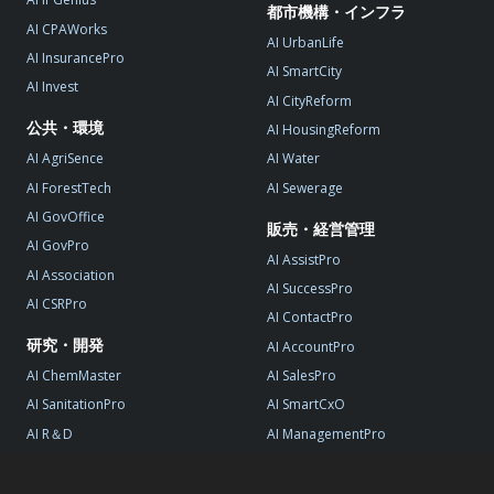
都市機構・インフラ
AI CPAWorks
AI UrbanLife
AI InsurancePro
AI SmartCity
AI Invest
AI CityReform
公共・環境
AI HousingReform
AI AgriSence
AI Water
AI ForestTech
AI Sewerage
AI GovOffice
販売・経営管理
AI GovPro
AI AssistPro
AI Association
AI SuccessPro
AI CSRPro
AI ContactPro
研究・開発
AI AccountPro
AI ChemMaster
AI SalesPro
AI SanitationPro
AI SmartCxO
AI R＆D
AI ManagementPro
AI StartupPro