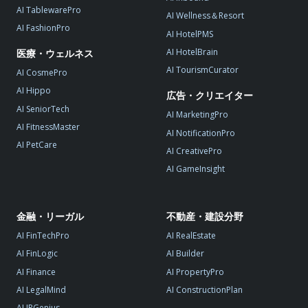
AI TablewarePro
AI Wellness＆Resort
AI FashionPro
AI HotelPMS
AI HotelBrain
医療・ウェルネス
AI TourismCurator
AI CosmePro
AI Hippo
広告・クリエイター
AI SeniorTech
AI MarketingPro
AI FitnessMaster
AI NotificationPro
AI PetCare
AI CreativePro
AI GameInsight
金融・リーガル
不動産・建設分野
AI FinTechPro
AI RealEstate
AI FinLogic
AI Builder
AI Finance
AI PropertyPro
AI LegalMind
AI ConstructionPlan
AI IPGenius