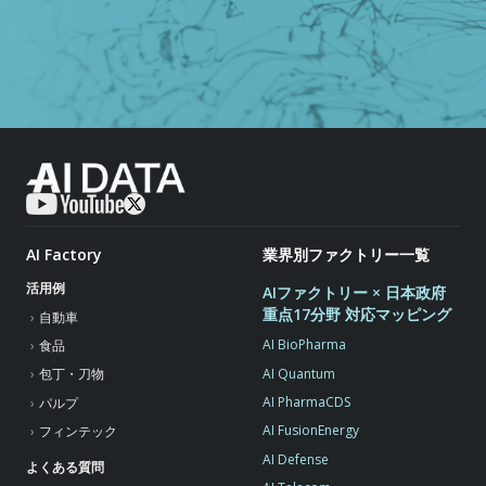
AI Factory
業界別ファクトリー一覧
活用例
AIファクトリー × 日本政府
重点17分野 対応マッピング
自動車
AI BioPharma
食品
AI Quantum
包丁・刀物
AI PharmaCDS
パルプ
AI FusionEnergy
フィンテック
AI Defense
よくある質問