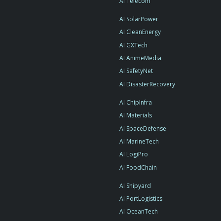
AI Telecom
AI SolarPower
AI CleanEnergy
AI GXTech
AI AnimeMedia
AI SafetyNet
AI DisasterRecovery
AI ChipInfra
AI Materials
AI SpaceDefense
AI MarineTech
AI LogiPro
AI FoodChain
AI Shipyard
AI PortLogistics
AI OceanTech