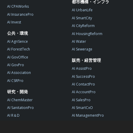
都市機構・インフラ
AI CPAWorks
AI UrbanLife
AI InsurancePro
AI SmartCity
AI Invest
AI CityReform
公共・環境
AI HousingReform
AI AgriSence
AI Water
AI ForestTech
AI Sewerage
AI GovOffice
販売・経営管理
AI GovPro
AI AssistPro
AI Association
AI SuccessPro
AI CSRPro
AI ContactPro
研究・開発
AI AccountPro
AI ChemMaster
AI SalesPro
AI SanitationPro
AI SmartCxO
AI R＆D
AI ManagementPro
AI StartupPro