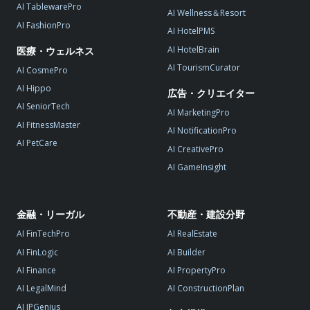
AI TablewarePro
AI Wellness＆Resort
AI FashionPro
AI HotelPMS
AI HotelBrain
医療・ウェルネス
AI TourismCurator
AI CosmePro
AI Hippo
広告・クリエイター
AI SeniorTech
AI MarketingPro
AI FitnessMaster
AI NotificationPro
AI PetCare
AI CreativePro
AI GameInsight
金融・リーガル
不動産・建設分野
AI FinTechPro
AI RealEstate
AI FinLogic
AI Builder
AI Finance
AI PropertyPro
AI LegalMind
AI ConstructionPlan
AI IPGenius