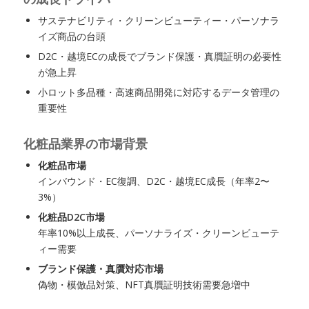
サステナビリティ・クリーンビューティー・パーソナラ
イズ商品の台頭
D2C・越境ECの成長でブランド保護・真贋証明の必要性
が急上昇
小ロット多品種・高速商品開発に対応するデータ管理の
重要性
化粧品業界の市場背景
化粧品市場
インバウンド・EC復調、D2C・越境EC成長（年率2〜
3%）
化粧品D2C市場
年率10%以上成長、パーソナライズ・クリーンビューテ
ィー需要
ブランド保護・真贋対応市場
偽物・模倣品対策、NFT真贋証明技術需要急増中