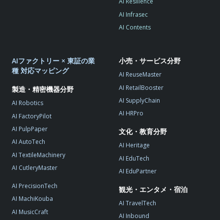
AI Resilience
AI Infrasec
AI Contents
AIファクトリー × 東証の業
小売・サービス分野
種 対応マッピング
AI ReuseMaster
AI RetailBooster
製造・精密機器分野
AI SupplyChain
AI Robotics
AI HRPro
AI FactoryPilot
AI PulpPaper
文化・教育分野
AI AutoTech
AI Heritage
AI TextileMachinery
AI EduTech
AI CutleryMaster
AI EduPartner
AI PrecisionTech
観光・エンタメ・宿泊
AI MachiKouba
AI TravelTech
AI MusicCraft
AI Inbound