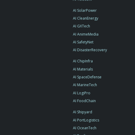
AI SolarPower
AI CleanEnergy
AI GXTech
AI AnimeMedia
AI SafetyNet
AI DisasterRecovery
AI ChipInfra
AI Materials
AI SpaceDefense
AI MarineTech
AI LogiPro
AI FoodChain
AI Shipyard
AI PortLogistics
AI OceanTech