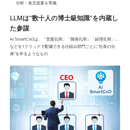
分析・条文提案を実施
LLMは“数十人の博士級知識”を内蔵し
た参謀
AI SmartCxOは、「営業孔明」「開発孔明」「経理孔明」…
などを1クリックで配備できる仕組み部門ごとに“社長の分
身”を作るようなもの