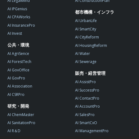
AI LegalMind
AI ConstructionPlan
AI IPGenius
都市機構・インフラ
AI CPAWorks
AI UrbanLife
AI InsurancePro
AI SmartCity
AI Invest
AI CityReform
公共・環境
AI HousingReform
AI AgriSence
AI Water
AI ForestTech
AI Sewerage
AI GovOffice
販売・経営管理
AI GovPro
AI AssistPro
AI Association
AI SuccessPro
AI CSRPro
AI ContactPro
研究・開発
AI AccountPro
AI ChemMaster
AI SalesPro
AI SanitationPro
AI SmartCxO
AI R＆D
AI ManagementPro