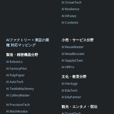
AI OceanTech
AI Resilience
AI Infrasec
AI Contents
AIファクトリー × 東証の業
小売・サービス分野
種 対応マッピング
AI ReuseMaster
AI RetailBooster
製造・精密機器分野
AI SupplyChain
AI Robotics
AI HRPro
AI FactoryPilot
AI PulpPaper
文化・教育分野
AI AutoTech
AI Heritage
AI TextileMachinery
AI EduTech
AI CutleryMaster
AI EduPartner
AI PrecisionTech
観光・エンタメ・宿泊
AI MachiKouba
AI TravelTech