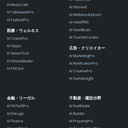
AI MusicCraft
AI Inbound
AI TablewarePro
AI Wellness＆Resort
AI FashionPro
AI HotelPMS
AI HotelBrain
医療・ウェルネス
AI TourismCurator
AI CosmePro
AI Hippo
広告・クリエイター
AI SeniorTech
AI MarketingPro
AI FitnessMaster
AI NotificationPro
AI PetCare
AI CreativePro
AI GameInsight
金融・リーガル
不動産・建設分野
AI FinTechPro
AI RealEstate
AI FinLogic
AI Builder
AI Finance
AI PropertyPro