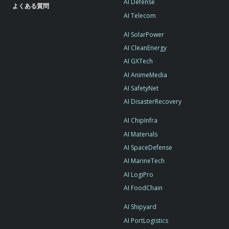
AI Defense
よくある質問
AI Telecom
AI SolarPower
AI CleanEnergy
AI GXTech
AI AnimeMedia
AI SafetyNet
AI DisasterRecovery
AI ChipInfra
AI Materials
AI SpaceDefense
AI MarineTech
AI LogiPro
AI FoodChain
AI Shipyard
AI PortLogistics