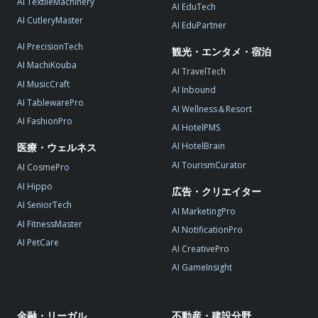
AI TextileMachinery
AI EduTech
AI CutleryMaster
AI EduPartner
AI PrecisionTech
観光・エンタメ・宿泊
AI MachiKouba
AI TravelTech
AI MusicCraft
AI Inbound
AI TablewarePro
AI Wellness＆Resort
AI FashionPro
AI HotelPMS
AI HotelBrain
医療・ウェルネス
AI TourismCurator
AI CosmePro
AI Hippo
広告・クリエイター
AI SeniorTech
AI MarketingPro
AI FitnessMaster
AI NotificationPro
AI PetCare
AI CreativePro
AI GameInsight
金融・リーガル
不動産・建設分野