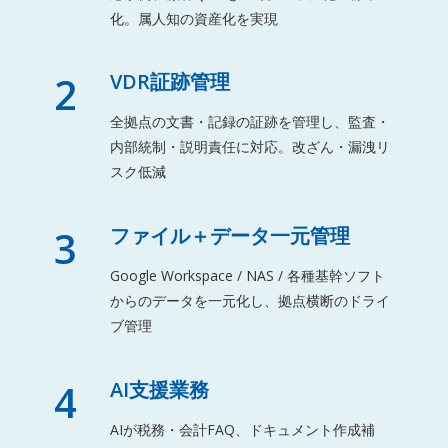
化。属人知の資産化を実現
2
VDR証跡管理
全拠点の文書・記録の証跡を管理し、監査・
内部統制・説明責任に対応。改ざん・漏洩リ
スク低減
3
ファイル＋データ一元管理
Google Workspace / NAS / 各種基幹ソフト
からのデータを一元化し、拠点横断のドライ
ブ管理
4
AI支援業務
AIが税務・会計FAQ、ドキュメント作成補