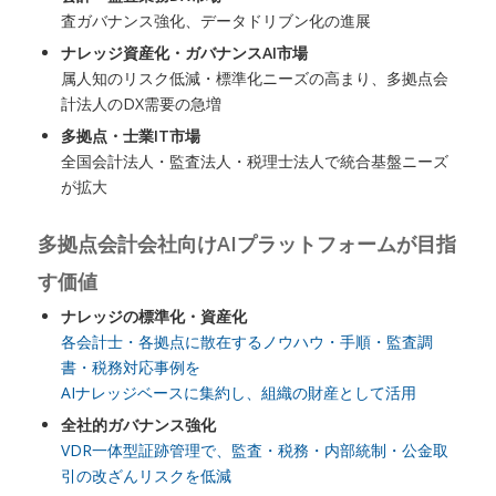
査ガバナンス強化、データドリブン化の進展
ナレッジ資産化・ガバナンスAI市場
属人知のリスク低減・標準化ニーズの高まり、多拠点会
計法人のDX需要の急増
多拠点・士業IT市場
全国会計法人・監査法人・税理士法人で統合基盤ニーズ
が拡大
多拠点会計会社向けAIプラットフォームが目指
す価値
ナレッジの標準化・資産化
各会計士・各拠点に散在するノウハウ・手順・監査調
書・税務対応事例を
AIナレッジベースに集約し、組織の財産として活用
全社的ガバナンス強化
VDR一体型証跡管理で、監査・税務・内部統制・公金取
引の改ざんリスクを低減