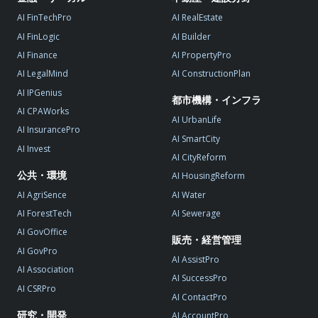
AI FinTechPro
AI RealEstate
AI FinLogic
AI Builder
AI Finance
AI PropertyPro
AI LegalMind
AI ConstructionPlan
AI IPGenius
都市機構・インフラ
AI CPAWorks
AI UrbanLife
AI InsurancePro
AI SmartCity
AI Invest
AI CityReform
公共・環境
AI HousingReform
AI AgriSence
AI Water
AI ForestTech
AI Sewerage
AI GovOffice
販売・経営管理
AI GovPro
AI AssistPro
AI Association
AI SuccessPro
AI CSRPro
AI ContactPro
研究・開発
AI AccountPro