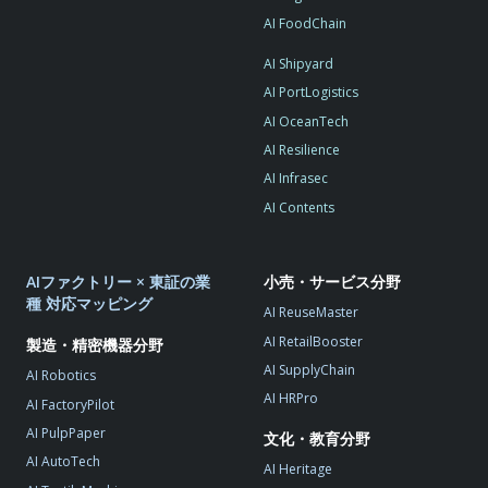
AI FoodChain
AI Shipyard
AI PortLogistics
AI OceanTech
AI Resilience
AI Infrasec
AI Contents
AIファクトリー × 東証の業
小売・サービス分野
種 対応マッピング
AI ReuseMaster
AI RetailBooster
製造・精密機器分野
AI SupplyChain
AI Robotics
AI HRPro
AI FactoryPilot
AI PulpPaper
文化・教育分野
AI AutoTech
AI Heritage