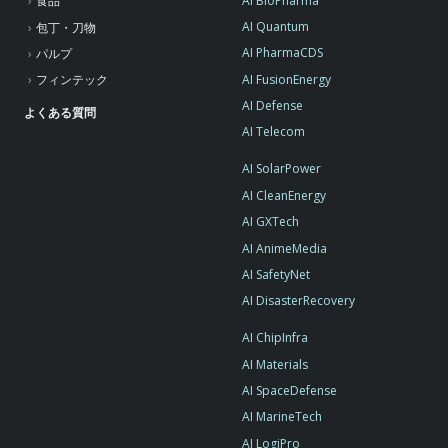
AI BioPharma
食品
AI Quantum
包丁・刀物
AI PharmaCDS
パルプ
AI FusionEnergy
フィンテック
AI Defense
よくある質問
AI Telecom
AI SolarPower
AI CleanEnergy
AI GXTech
AI AnimeMedia
AI SafetyNet
AI DisasterRecovery
AI ChipInfra
AI Materials
AI SpaceDefense
AI MarineTech
AI LogiPro