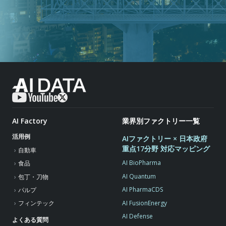
AI Factory
業界別ファクトリー一覧
活用例
AIファクトリー × 日本政府
重点17分野 対応マッピング
自動車
AI BioPharma
食品
AI Quantum
包丁・刀物
AI PharmaCDS
パルプ
AI FusionEnergy
フィンテック
AI Defense
よくある質問