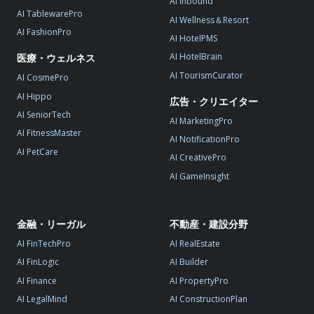
AI Inbound
AI TablewarePro
AI Wellness＆Resort
AI FashionPro
AI HotelPMS
AI HotelBrain
医療・ウェルネス
AI TourismCurator
AI CosmePro
AI Hippo
広告・クリエイター
AI SeniorTech
AI MarketingPro
AI FitnessMaster
AI NotificationPro
AI PetCare
AI CreativePro
AI GameInsight
金融・リーガル
不動産・建設分野
AI FinTechPro
AI RealEstate
AI FinLogic
AI Builder
AI Finance
AI PropertyPro
AI LegalMind
AI ConstructionPlan