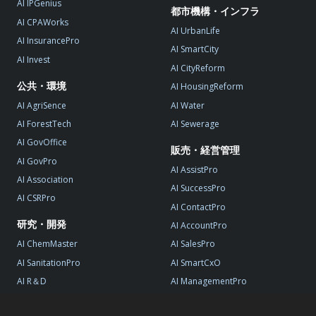
AI IPGenius
都市機構・インフラ
AI CPAWorks
AI UrbanLife
AI InsurancePro
AI SmartCity
AI Invest
AI CityReform
公共・環境
AI HousingReform
AI AgriSence
AI Water
AI ForestTech
AI Sewerage
AI GovOffice
販売・経営管理
AI GovPro
AI AssistPro
AI Association
AI SuccessPro
AI CSRPro
AI ContactPro
研究・開発
AI AccountPro
AI ChemMaster
AI SalesPro
AI SanitationPro
AI SmartCxO
AI R＆D
AI ManagementPro
AI StartupPro