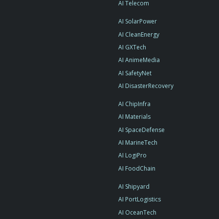
AI Telecom
AI SolarPower
AI CleanEnergy
AI GXTech
AI AnimeMedia
AI SafetyNet
AI DisasterRecovery
AI ChipInfra
AI Materials
AI SpaceDefense
AI MarineTech
AI LogiPro
AI FoodChain
AI Shipyard
AI PortLogistics
AI OceanTech