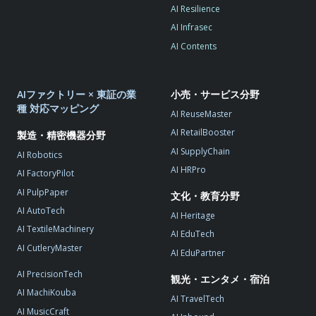
AI Resilience
AI Infrasec
AI Contents
AIファクトリー × 東証の業
小売・サービス分野
種 対応マッピング
AI ReuseMaster
AI RetailBooster
製造・精密機器分野
AI SupplyChain
AI Robotics
AI HRPro
AI FactoryPilot
AI PulpPaper
文化・教育分野
AI AutoTech
AI Heritage
AI TextileMachinery
AI EduTech
AI CutleryMaster
AI EduPartner
AI PrecisionTech
観光・エンタメ・宿泊
AI MachiKouba
AI TravelTech
AI MusicCraft