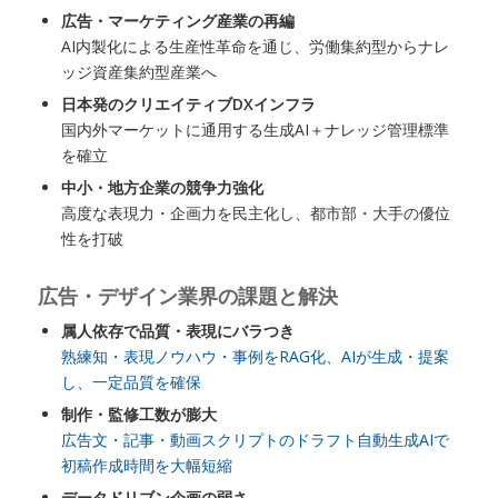
広告・マーケティング産業の再編
AI内製化による生産性革命を通じ、労働集約型からナレ
ッジ資産集約型産業へ
日本発のクリエイティブDXインフラ
国内外マーケットに通用する生成AI＋ナレッジ管理標準
を確立
中小・地方企業の競争力強化
高度な表現力・企画力を民主化し、都市部・大手の優位
性を打破
広告・デザイン業界の課題と解決
属人依存で品質・表現にバラつき
熟練知・表現ノウハウ・事例をRAG化、AIが生成・提案
し、一定品質を確保
制作・監修工数が膨大
広告文・記事・動画スクリプトのドラフト自動生成AIで
初稿作成時間を大幅短縮
データドリブン企画の弱さ