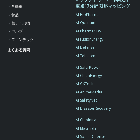
重点17分野 対応マッピング
自動車
AI BioPharma
食品
AI Quantum
包丁・刀物
AI PharmaCDS
パルプ
AI FusionEnergy
フィンテック
AI Defense
よくある質問
AI Telecom
AI SolarPower
AI CleanEnergy
AI GXTech
AI AnimeMedia
AI SafetyNet
AI DisasterRecovery
AI ChipInfra
AI Materials
AI SpaceDefense