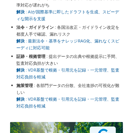
準対応が遅れがち
解決
: AIが国際基準に即したドラフトを生成、スピーデ
ィな開示を支援
法令・ガイドライン
: 各国法改正・ガイドライン改定を
都度人手で確認、漏れリスク
解決
: 最新法令・基準をナレッジRAG化、漏れなくスピ
ーディに対応可能
証跡・根拠管理
: 提出データの出典や根拠提示に手間、
監査対応負担が大きい
解決
: VDR基盤で根拠・引用元を記録・一元管理、監査
対応負担を軽減
施策管理
: 各部門データの分散、全社進捗の可視化が難
しい
解決
: VDR基盤で根拠・引用元を記録・一元管理、監査
対応負担を軽減