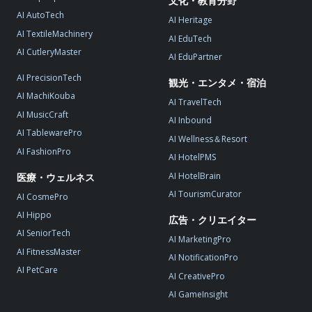
文化・教育分野
AI AutoTech
AI Heritage
AI TextileMachinery
AI EduTech
AI CutleryMaster
AI EduPartner
AI PrecisionTech
観光・エンタメ・宿泊
AI MachiKouba
AI TravelTech
AI MusicCraft
AI Inbound
AI TablewarePro
AI Wellness＆Resort
AI FashionPro
AI HotelPMS
AI HotelBrain
医療・ウェルネス
AI TourismCurator
AI CosmePro
AI Hippo
広告・クリエイター
AI SeniorTech
AI MarketingPro
AI FitnessMaster
AI NotificationPro
AI PetCare
AI CreativePro
AI GameInsight