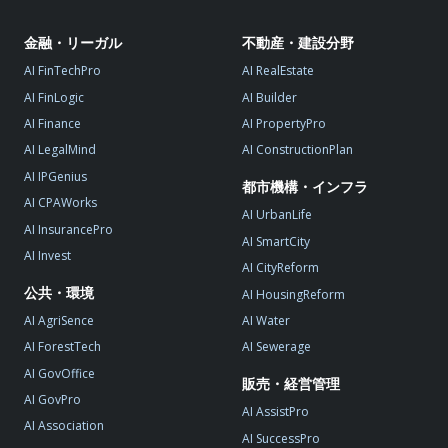
金融・リーガル
不動産・建設分野
AI FinTechPro
AI RealEstate
AI FinLogic
AI Builder
AI Finance
AI PropertyPro
AI LegalMind
AI ConstructionPlan
AI IPGenius
都市機構・インフラ
AI CPAWorks
AI UrbanLife
AI InsurancePro
AI SmartCity
AI Invest
AI CityReform
公共・環境
AI HousingReform
AI AgriSence
AI Water
AI ForestTech
AI Sewerage
AI GovOffice
販売・経営管理
AI GovPro
AI AssistPro
AI Association
AI SuccessPro