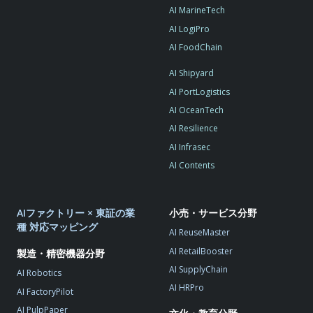
AI MarineTech
AI LogiPro
AI FoodChain
AI Shipyard
AI PortLogistics
AI OceanTech
AI Resilience
AI Infrasec
AI Contents
AIファクトリー × 東証の業
小売・サービス分野
種 対応マッピング
AI ReuseMaster
AI RetailBooster
製造・精密機器分野
AI SupplyChain
AI Robotics
AI HRPro
AI FactoryPilot
AI PulpPaper