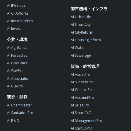
AI IPGenius
都市機構・インフラ
AI CPAWorks
AI UrbanLife
AI InsurancePro
AI SmartCity
AI Invest
AI CityReform
公共・環境
AI HousingReform
AI AgriSence
AI Water
AI ForestTech
AI Sewerage
AI GovOffice
販売・経営管理
AI GovPro
AI AssistPro
AI Association
AI SuccessPro
AI CSRPro
AI ContactPro
研究・開発
AI AccountPro
AI ChemMaster
AI SalesPro
AI SanitationPro
AI SmartCxO
AI R＆D
AI ManagementPro
AI StartupPro