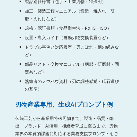
製品別仕様書（包丁・工業刃物・特殊刃）
加工・製造工程マニュアル（鍛造・焼入れ・研
磨・刃付けなど）
規格・認証書類（食品衛生法・RoHS・ISO）
設置・導入ガイド（自動刃物交換装置など）
トラブル事例と対応履歴（刃こぼれ・柄の緩みな
ど）
部品リスト・交換マニュアル（柄部・研磨材・固
定具など）
熟練者のノウハウ資料（刃の調整感覚・砥石選び
の基準）
刃物産業専用、生成AIプロンプト例
伝統工芸から産業用特殊刃物まで、製造・品質・輸
出・ブランド・AI活用・後継者育成に至るまで、刃物
業界の本質的課題に対応する業務支援プロンプトをご