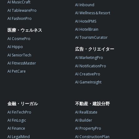
AI MusicCraft
AI Inbound
AI TablewarePro
AI Wellness＆Resort
AI FashionPro
AI HotelPMS
AI HotelBrain
医療・ウェルネス
AI TourismCurator
AI CosmePro
AI Hippo
広告・クリエイター
AI SeniorTech
AI MarketingPro
AI FitnessMaster
AI NotificationPro
AI PetCare
AI CreativePro
AI GameInsight
金融・リーガル
不動産・建設分野
AI FinTechPro
AI RealEstate
AI FinLogic
AI Builder
AI Finance
AI PropertyPro
AI LegalMind
AI ConstructionPlan