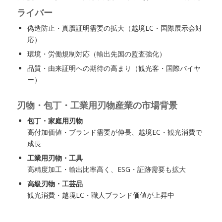
ライバー
偽造防止・真贋証明需要の拡大（越境EC・国際展示会対
応）
環境・労働規制対応（輸出先国の監査強化）
品質・由来証明への期待の高まり（観光客・国際バイヤ
ー）
刃物・包丁・工業用刃物産業の市場背景
包丁・家庭用刃物
高付加価値・ブランド需要が伸長、越境EC・観光消費で
成長
工業用刃物・工具
高精度加工・輸出比率高く、ESG・証跡需要も拡大
高級刃物・工芸品
観光消費・越境EC・職人ブランド価値が上昇中