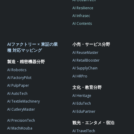
AI Resilience
AI Infrasec
AI Contents
AIファクトリー × 東証の業
小売・サービス分野
種 対応マッピング
AI ReuseMaster
AI RetailBooster
製造・精密機器分野
AI SupplyChain
AI Robotics
AI HRPro
AI FactoryPilot
AI PulpPaper
文化・教育分野
AI AutoTech
AI Heritage
AI TextileMachinery
AI EduTech
AI CutleryMaster
AI EduPartner
AI PrecisionTech
観光・エンタメ・宿泊
AI MachiKouba
AI TravelTech