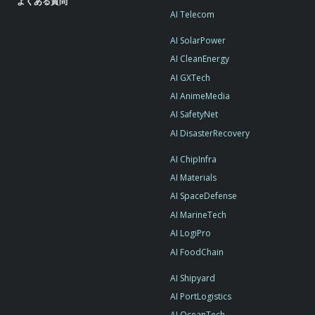
よくある質問
AI Telecom
AI SolarPower
AI CleanEnergy
AI GXTech
AI AnimeMedia
AI SafetyNet
AI DisasterRecovery
AI ChipInfra
AI Materials
AI SpaceDefense
AI MarineTech
AI LogiPro
AI FoodChain
AI Shipyard
AI PortLogistics
AI OceanTech