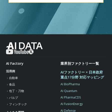
AI Factory
業界別ファクトリー一覧
活用例
AIファクトリー × 日本政府
重点17分野 対応マッピング
自動車
AI BioPharma
食品
AI Quantum
包丁・刀物
AI PharmaCDS
パルプ
AI FusionEnergy
フィンテック
AI Defense