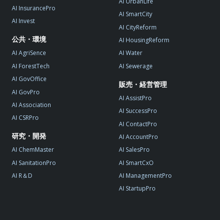
AI UrbanLife
AI InsurancePro
AI SmartCity
AI Invest
AI CityReform
公共・環境
AI HousingReform
AI AgriSence
AI Water
AI ForestTech
AI Sewerage
AI GovOffice
販売・経営管理
AI GovPro
AI AssistPro
AI Association
AI SuccessPro
AI CSRPro
AI ContactPro
研究・開発
AI AccountPro
AI ChemMaster
AI SalesPro
AI SanitationPro
AI SmartCxO
AI R＆D
AI ManagementPro
AI StartupPro