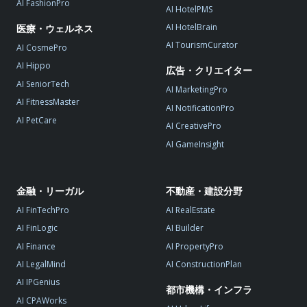
AI FashionPro
AI HotelPMS
AI HotelBrain
医療・ウェルネス
AI TourismCurator
AI CosmePro
AI Hippo
広告・クリエイター
AI SeniorTech
AI MarketingPro
AI FitnessMaster
AI NotificationPro
AI PetCare
AI CreativePro
AI GameInsight
金融・リーガル
不動産・建設分野
AI FinTechPro
AI RealEstate
AI FinLogic
AI Builder
AI Finance
AI PropertyPro
AI LegalMind
AI ConstructionPlan
AI IPGenius
都市機構・インフラ
AI CPAWorks