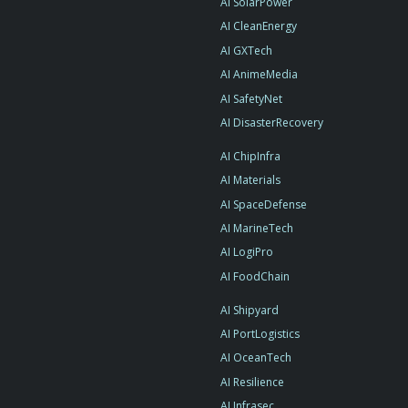
AI SolarPower
AI CleanEnergy
AI GXTech
AI AnimeMedia
AI SafetyNet
AI DisasterRecovery
AI ChipInfra
AI Materials
AI SpaceDefense
AI MarineTech
AI LogiPro
AI FoodChain
AI Shipyard
AI PortLogistics
AI OceanTech
AI Resilience
AI Infrasec