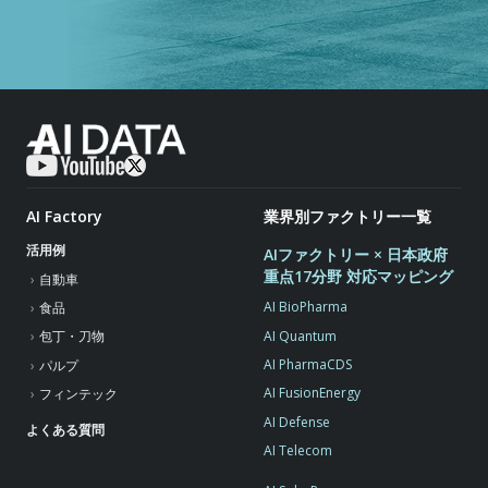
AI Factory
業界別ファクトリー一覧
活用例
AIファクトリー × 日本政府
重点17分野 対応マッピング
自動車
AI BioPharma
食品
AI Quantum
包丁・刀物
AI PharmaCDS
パルプ
AI FusionEnergy
フィンテック
AI Defense
よくある質問
AI Telecom