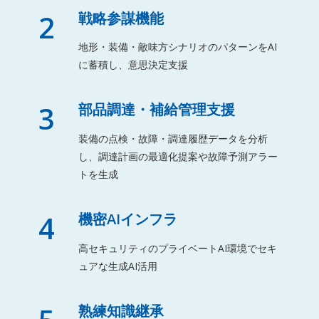
2
戦略参謀機能
地形・装備・敵味方シナリオのパターンをAI
に蓄積し、意思決定支援
3
部品調達・補給管理支援
装備の点検・故障・調達履歴データを分析
し、調達計画の最適化提案や故障予測アラー
トを生成
4
機密AIインフラ
高セキュリティのプライベートAI環境でセキ
ュアな生成AI活用
熟練知識継承