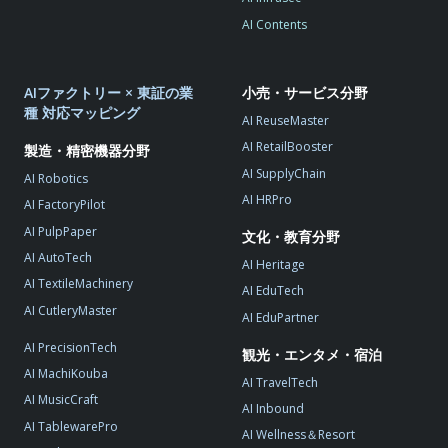
AI Contents
AIファクトリー × 東証の業
小売・サービス分野
種 対応マッピング
AI ReuseMaster
AI RetailBooster
製造・精密機器分野
AI SupplyChain
AI Robotics
AI HRPro
AI FactoryPilot
AI PulpPaper
文化・教育分野
AI AutoTech
AI Heritage
AI TextileMachinery
AI EduTech
AI CutleryMaster
AI EduPartner
AI PrecisionTech
観光・エンタメ・宿泊
AI MachiKouba
AI TravelTech
AI MusicCraft
AI Inbound
AI TablewarePro
AI Wellness＆Resort