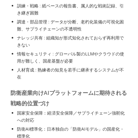
訓練・戦略 : 紙ベースの報告書、属人的な戦術記録、引
き継ぎ困難
調達・部品管理 : データが分断、老朽化装備の可視化困
難、サプライチェーンの不透明性
ナレッジ共有 : 組織知が形式知化されておらず再利用で
きない
情報セキュリティ : グローバル製のLLMやクラウドの使
用が難しく、国産基盤が必要
人材育成 : 熟練者の知見を若手に継承するシステムが不
在
防衛産業向けAIプラットフォームに期待される
戦略的位置づけ
国家安全保障：経済安全保障／サプライチェーン強靭化
への対応
防衛AI標準化：日本独自の「防衛AIモデル」の国産化・
標準化