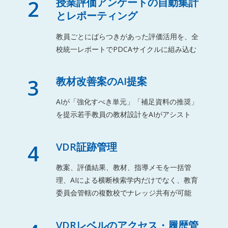
2
授業評価アンケートの自動集計
とレポーティング
教員ごとにばらつきがあった評価活用を、全
校統一レポートでPDCAサイクルに組み込む
3
教材改善案のAI提案
AIが「強化すべき単元」「補足資料の推奨」
を提示若手教員の教材設計をAIがアシスト
4
VDR証跡管理
教案、評価結果、教材、指導メモを一括管
理、AIによる横断検索学内だけでなく、教育
委員会管轄の複数校でナレッジ共有が可能
VDRレベルのアクセス・履歴管