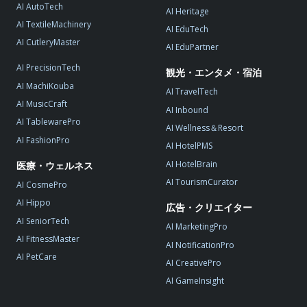
AI AutoTech
AI Heritage
AI TextileMachinery
AI EduTech
AI CutleryMaster
AI EduPartner
AI PrecisionTech
観光・エンタメ・宿泊
AI MachiKouba
AI TravelTech
AI MusicCraft
AI Inbound
AI TablewarePro
AI Wellness＆Resort
AI FashionPro
AI HotelPMS
AI HotelBrain
医療・ウェルネス
AI TourismCurator
AI CosmePro
AI Hippo
広告・クリエイター
AI SeniorTech
AI MarketingPro
AI FitnessMaster
AI NotificationPro
AI PetCare
AI CreativePro
AI GameInsight