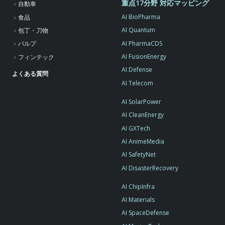
重点17分野 対応マッピング
自動車
AI BioPharma
食品
AI Quantum
包丁・刀物
AI PharmaCDS
パルプ
AI FusionEnergy
フィンテック
AI Defense
よくある質問
AI Telecom
AI SolarPower
AI CleanEnergy
AI GXTech
AI AnimeMedia
AI SafetyNet
AI DisasterRecovery
AI ChipInfra
AI Materials
AI SpaceDefense