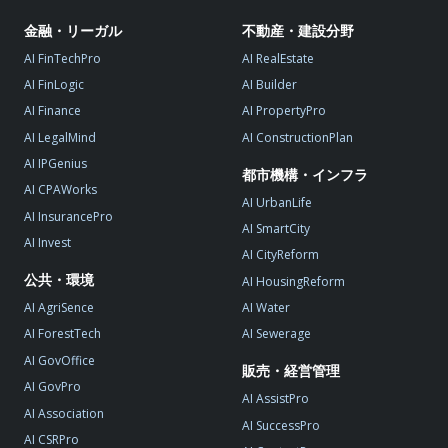
金融・リーガル
不動産・建設分野
AI FinTechPro
AI RealEstate
AI FinLogic
AI Builder
AI Finance
AI PropertyPro
AI LegalMind
AI ConstructionPlan
AI IPGenius
都市機構・インフラ
AI CPAWorks
AI UrbanLife
AI InsurancePro
AI SmartCity
AI Invest
AI CityReform
公共・環境
AI HousingReform
AI AgriSence
AI Water
AI ForestTech
AI Sewerage
AI GovOffice
販売・経営管理
AI GovPro
AI AssistPro
AI Association
AI SuccessPro
AI CSRPro