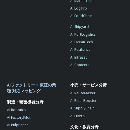
AI MarineTech
AI LogiPro
AI FoodChain
AI Shipyard
AI PortLogistics
AI OceanTech
AI Resilience
AI Infrasec
AI Contents
AIファクトリー × 東証の業
小売・サービス分野
種 対応マッピング
AI ReuseMaster
AI RetailBooster
製造・精密機器分野
AI SupplyChain
AI Robotics
AI HRPro
AI FactoryPilot
AI PulpPaper
文化・教育分野