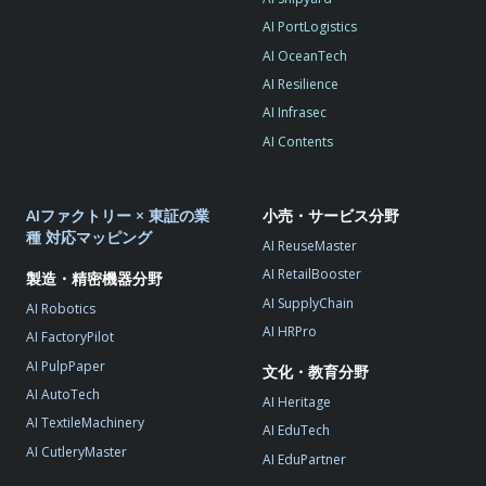
AI PortLogistics
AI OceanTech
AI Resilience
AI Infrasec
AI Contents
AIファクトリー × 東証の業
小売・サービス分野
種 対応マッピング
AI ReuseMaster
AI RetailBooster
製造・精密機器分野
AI SupplyChain
AI Robotics
AI HRPro
AI FactoryPilot
AI PulpPaper
文化・教育分野
AI AutoTech
AI Heritage
AI TextileMachinery
AI EduTech
AI CutleryMaster
AI EduPartner