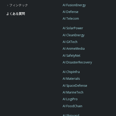
AI FusionEnergy
フィンテック
AI Defense
よくある質問
AI Telecom
AI SolarPower
AI CleanEnergy
AI GXTech
AI AnimeMedia
AI SafetyNet
AI DisasterRecovery
AI ChipInfra
AI Materials
AI SpaceDefense
AI MarineTech
AI LogiPro
AI FoodChain
AI Shipyard