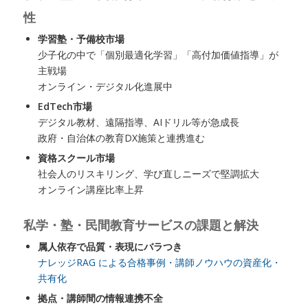
性
学習塾・予備校市場
少子化の中で「個別最適化学習」「高付加価値指導」が
主戦場
オンライン・デジタル化進展中
EdTech市場
デジタル教材、遠隔指導、AIドリル等が急成長
政府・自治体の教育DX施策と連携進む
資格スクール市場
社会人のリスキリング、学び直しニーズで堅調拡大
オンライン講座比率上昇
私学・塾・民間教育サービスの課題と解決
属人依存で品質・表現にバラつき
ナレッジRAG による合格事例・講師ノウハウの資産化・
共有化
拠点・講師間の情報連携不全