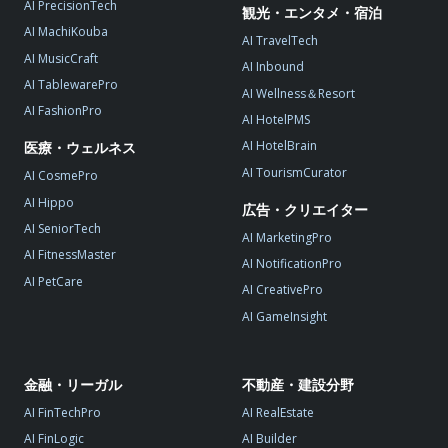
AI PrecisionTech
観光・エンタメ・宿泊
AI MachiKouba
AI TravelTech
AI MusicCraft
AI Inbound
AI TablewarePro
AI Wellness＆Resort
AI FashionPro
AI HotelPMS
AI HotelBrain
医療・ウェルネス
AI TourismCurator
AI CosmePro
AI Hippo
広告・クリエイター
AI SeniorTech
AI MarketingPro
AI FitnessMaster
AI NotificationPro
AI PetCare
AI CreativePro
AI GameInsight
金融・リーガル
不動産・建設分野
AI FinTechPro
AI RealEstate
AI FinLogic
AI Builder