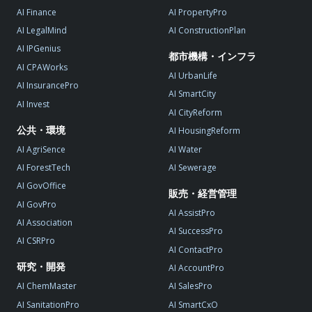
AI Finance
AI PropertyPro
AI LegalMind
AI ConstructionPlan
AI IPGenius
都市機構・インフラ
AI CPAWorks
AI UrbanLife
AI InsurancePro
AI SmartCity
AI Invest
AI CityReform
公共・環境
AI HousingReform
AI AgriSence
AI Water
AI ForestTech
AI Sewerage
AI GovOffice
販売・経営管理
AI GovPro
AI AssistPro
AI Association
AI SuccessPro
AI CSRPro
AI ContactPro
研究・開発
AI AccountPro
AI ChemMaster
AI SalesPro
AI SanitationPro
AI SmartCxO