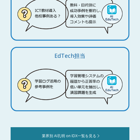
EdTech担当
業界別 AI孔明 on IDX一覧を見る