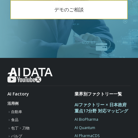
デモのご相談
AI Factory
業界別ファクトリー一覧
活用例
AIファクトリー × 日本政府
重点17分野 対応マッピング
自動車
AI BioPharma
食品
AI Quantum
包丁・刀物
AI PharmaCDS
パルプ