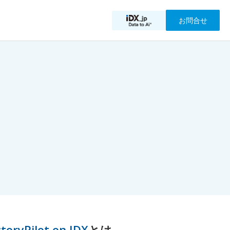
お問合せ
ctoryPilot on IDX
とは