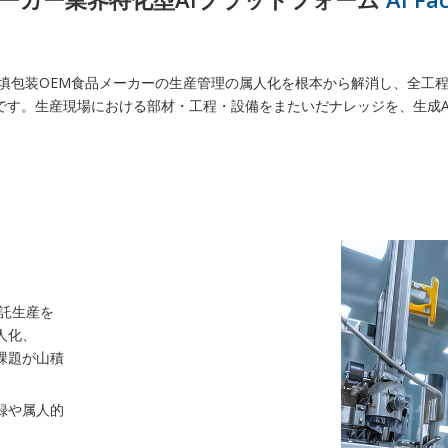
n IDX」は、充填包装OEM食品メーカーの生産管理の属人化を根本から解消し、
です。生産現場における部材・工程・設備をまたいだナレッジを、生成A
託生産を
人化、
課題が山積
録や属人的