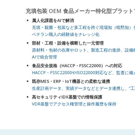
充填包装 OEM 食品メーカー特化型プラッ
属人化課題をAIで解消
充填・殺菌・包装など多工程を跨ぐ現場知（暗黙知）を
ベテラン職人の経験値をナレッジ化
部材・工程・設備を横断した一元管理
原材料・包材の在庫やロット、製造工程の進捗、設備
AIで統合管理
食品安全規格（HACCP・FSSC22000）への対応
HACCP・FSSC22000やISO22000対応など、監
既存MES・ERP・IoT機器との柔軟な連携
生産計画データ、実績データなどとデータ連携し、“工
高セキュリティIDX基盤での情報保護
VDR基盤でアクセス権管理と操作履歴を保持