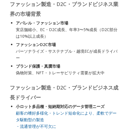
ファッション製造・D2C・ブランドビジネス業
界の市場背景
アパレル・ファッション市場
実店舗縮小、EC・D2C成長、年率3〜5%成長（D2C部分
は10%以上成長）
ファッションD2C市場
パーソナライズ・サステナブル・越境ECが成長ドライバ
ー
ブランド保護・真贋市場
偽物対策、NFT・トレーサビリティ需要が拡大中
ファッション製造・D2C・ブランドビジネス成
長ドライバー
小ロット多品種・短納期対応のデータ管理ニーズ
顧客の嗜好多様化・トレンド短命化により、柔軟でデー
タ駆動型の製造
・流通管理が不可欠に