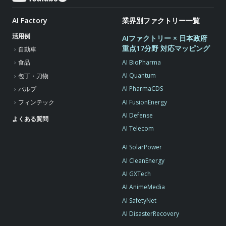
AI Factory
業界別ファクトリー一覧
活用例
AIファクトリー × 日本政府
重点17分野 対応マッピング
自動車
AI BioPharma
食品
AI Quantum
包丁・刀物
AI PharmaCDS
パルプ
AI FusionEnergy
フィンテック
AI Defense
よくある質問
AI Telecom
AI SolarPower
AI CleanEnergy
AI GXTech
AI AnimeMedia
AI SafetyNet
AI DisasterRecovery