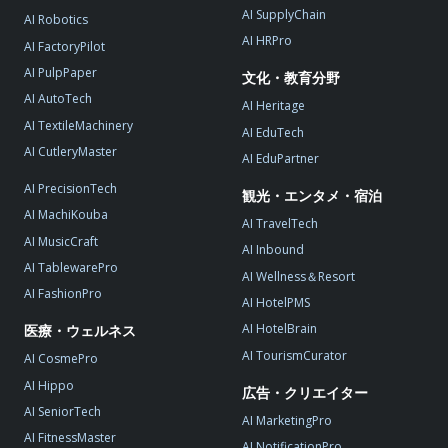
AI SupplyChain
AI Robotics
AI HRPro
AI FactoryPilot
AI PulpPaper
文化・教育分野
AI AutoTech
AI Heritage
AI TextileMachinery
AI EduTech
AI CutleryMaster
AI EduPartner
AI PrecisionTech
観光・エンタメ・宿泊
AI MachiKouba
AI TravelTech
AI MusicCraft
AI Inbound
AI TablewarePro
AI Wellness＆Resort
AI FashionPro
AI HotelPMS
AI HotelBrain
医療・ウェルネス
AI TourismCurator
AI CosmePro
AI Hippo
広告・クリエイター
AI SeniorTech
AI MarketingPro
AI FitnessMaster
AI NotificationPro