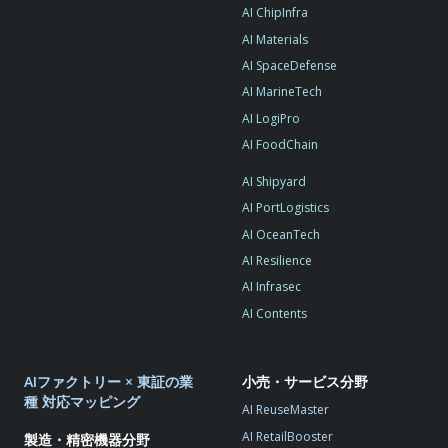
AI ChipInfra
AI Materials
AI SpaceDefense
AI MarineTech
AI LogiPro
AI FoodChain
AI Shipyard
AI PortLogistics
AI OceanTech
AI Resilience
AI Infrasec
AI Contents
AIファクトリー × 東証の業
小売・サービス分野
種 対応マッピング
AI ReuseMaster
AI RetailBooster
製造・精密機器分野