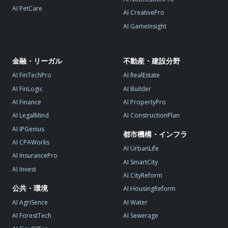
AI PetCare
AI CreativePro
AI GameInsight
金融・リーガル
不動産・建設分野
AI FinTechPro
AI RealEstate
AI FinLogic
AI Builder
AI Finance
AI PropertyPro
AI LegalMind
AI ConstructionPlan
AI IPGenius
都市機構・インフラ
AI CPAWorks
AI UrbanLife
AI InsurancePro
AI SmartCity
AI Invest
AI CityReform
公共・環境
AI HousingReform
AI AgriSence
AI Water
AI ForestTech
AI Sewerage