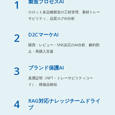
1
製造プロセスAI
小ロット多品種製造の工程管理、素材トレー
サビリティ、品質ログAI分析
2
D2CマーケAI
購買・レビュー・SNS反応のAI分析、解約防
止・再購入支援
3
ブランド保護AI
真贋証明（NFT・トレーサビリティコー
ド）、模倣品検知
4
RAG対応ナレッジチームドライ
ブ