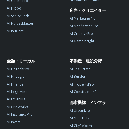
AI CosmePro
AI Hippo
広告・クリエイター
AI SeniorTech
AI MarketingPro
AI FitnessMaster
AI NotificationPro
AI PetCare
AI CreativePro
AI GameInsight
金融・リーガル
不動産・建設分野
AI FinTechPro
AI RealEstate
AI FinLogic
AI Builder
AI Finance
AI PropertyPro
AI LegalMind
AI ConstructionPlan
AI IPGenius
都市機構・インフラ
AI CPAWorks
AI UrbanLife
AI InsurancePro
AI SmartCity
AI Invest
AI CityReform