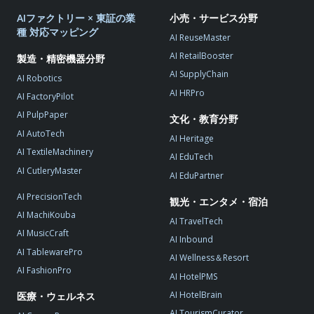
AIファクトリー × 東証の業
小売・サービス分野
種 対応マッピング
AI ReuseMaster
AI RetailBooster
製造・精密機器分野
AI SupplyChain
AI Robotics
AI HRPro
AI FactoryPilot
AI PulpPaper
文化・教育分野
AI AutoTech
AI Heritage
AI TextileMachinery
AI EduTech
AI CutleryMaster
AI EduPartner
AI PrecisionTech
観光・エンタメ・宿泊
AI MachiKouba
AI TravelTech
AI MusicCraft
AI Inbound
AI TablewarePro
AI Wellness＆Resort
AI FashionPro
AI HotelPMS
AI HotelBrain
医療・ウェルネス
AI TourismCurator