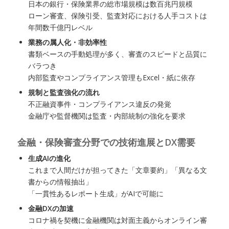
日本の銀行・保険業界の総市場規模は数百兆円規模
ローン審査、保険引受、監査対応における人手コストは
年間数千億円レベル
業務の属人化・非効率性
書類ベースの手動処理が多く、審査のスピードと品質に
バラつき
内部監査やコンプライアンス管理もExcel・紙に依存
規制と監査強化の流れ
不正融資事件・コンプライアンス違反の発覚
金融庁や監督機関は監査・内部統制の強化を要求
金融・保険審査分野での技術進展とDX需要
生成AIの進化
これまで人間だけが担ってきた「文章要約」「異なる文
書からの情報抽出」
「一貫性あるレポート生成」がAIで可能に
金融DXの加速
コロナ禍を契機に金融機関は対面主義からオンライン審