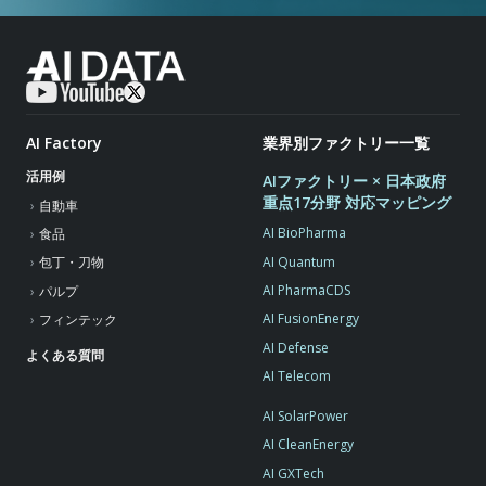
AI Factory
業界別ファクトリー一覧
活用例
AIファクトリー × 日本政府
重点17分野 対応マッピング
自動車
AI BioPharma
食品
AI Quantum
包丁・刀物
AI PharmaCDS
パルプ
AI FusionEnergy
フィンテック
AI Defense
よくある質問
AI Telecom
AI SolarPower
AI CleanEnergy
AI GXTech