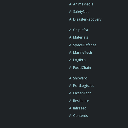
AI AnimeMedia
AI SafetyNet
AI DisasterRecovery
AI ChipInfra
AI Materials
AI SpaceDefense
AI MarineTech
AI LogiPro
AI FoodChain
AI Shipyard
AI PortLogistics
AI OceanTech
AI Resilience
AI Infrasec
AI Contents