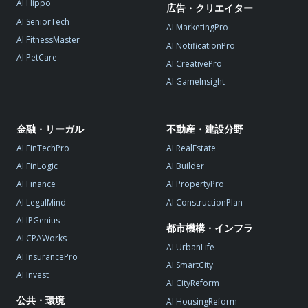
AI Hippo
広告・クリエイター
AI SeniorTech
AI MarketingPro
AI FitnessMaster
AI NotificationPro
AI PetCare
AI CreativePro
AI GameInsight
金融・リーガル
不動産・建設分野
AI FinTechPro
AI RealEstate
AI FinLogic
AI Builder
AI Finance
AI PropertyPro
AI LegalMind
AI ConstructionPlan
AI IPGenius
都市機構・インフラ
AI CPAWorks
AI UrbanLife
AI InsurancePro
AI SmartCity
AI Invest
AI CityReform
公共・環境
AI HousingReform