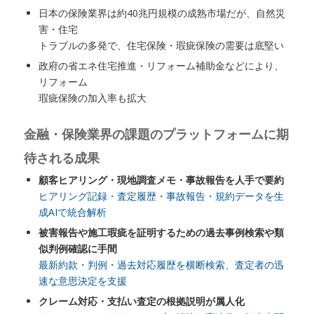
日本の保険業界は約40兆円規模の成熟市場だが、自然災
害・住宅
トラブルの多発で、住宅保険・瑕疵保険の需要は底堅い
政府の省エネ住宅推進・リフォーム補助金などにより、
リフォーム
瑕疵保険の加入率も拡大
金融・保険業界の課題のプラットフォームに期
待される成果
顧客ヒアリング・現地調査メモ・事故報告を人手で要約
ヒアリング記録・査定履歴・事故報告・規約データを生
成AIで統合解析
被害報告や施工瑕疵を証明するための過去事例検索や類
似判例確認に手間
最新約款・判例・過去対応履歴を横断検索、査定者の迅
速な意思決定を支援
クレーム対応・支払い査定の根拠説明が属人化