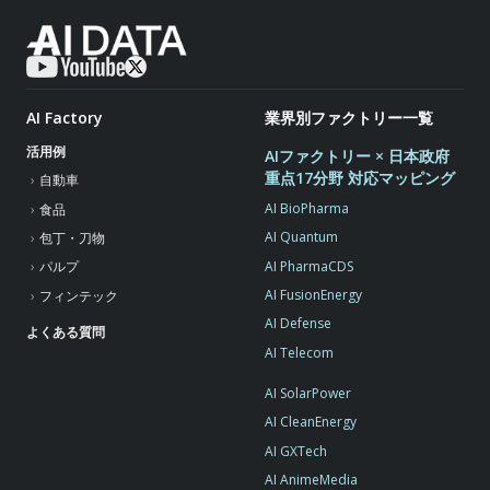
AI Factory
業界別ファクトリー一覧
活用例
AIファクトリー × 日本政府
重点17分野 対応マッピング
自動車
AI BioPharma
食品
AI Quantum
包丁・刀物
AI PharmaCDS
パルプ
AI FusionEnergy
フィンテック
AI Defense
よくある質問
AI Telecom
AI SolarPower
AI CleanEnergy
AI GXTech
AI AnimeMedia