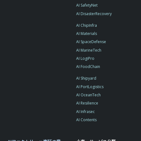
AI SafetyNet
AI DisasterRecovery
AI ChipInfra
AI Materials
AI SpaceDefense
AI MarineTech
AI LogiPro
AI FoodChain
AI Shipyard
AI PortLogistics
AI OceanTech
AI Resilience
AI Infrasec
AI Contents