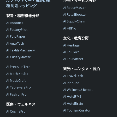
AIファクトリー × 東証の業
小売・サービス分野
種 対応マッピング
AI ReuseMaster
AI RetailBooster
製造・精密機器分野
AI SupplyChain
AI Robotics
AI HRPro
AI FactoryPilot
AI PulpPaper
文化・教育分野
AI AutoTech
AI Heritage
AI TextileMachinery
AI EduTech
AI CutleryMaster
AI EduPartner
AI PrecisionTech
観光・エンタメ・宿泊
AI MachiKouba
AI TravelTech
AI MusicCraft
AI Inbound
AI TablewarePro
AI Wellness＆Resort
AI FashionPro
AI HotelPMS
AI HotelBrain
医療・ウェルネス
AI TourismCurator
AI CosmePro