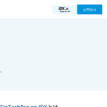
お問合せ
ム
 FinTechPro on IDX
とは