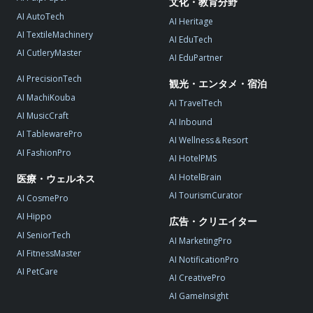
文化・教育分野
AI AutoTech
AI Heritage
AI TextileMachinery
AI EduTech
AI CutleryMaster
AI EduPartner
AI PrecisionTech
観光・エンタメ・宿泊
AI MachiKouba
AI TravelTech
AI MusicCraft
AI Inbound
AI TablewarePro
AI Wellness＆Resort
AI FashionPro
AI HotelPMS
AI HotelBrain
医療・ウェルネス
AI TourismCurator
AI CosmePro
AI Hippo
広告・クリエイター
AI SeniorTech
AI MarketingPro
AI FitnessMaster
AI NotificationPro
AI PetCare
AI CreativePro
AI GameInsight