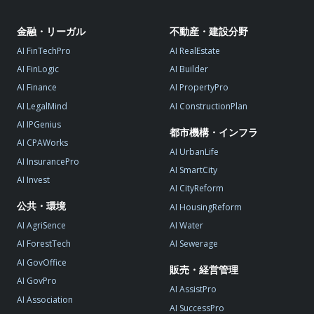
金融・リーガル
不動産・建設分野
AI FinTechPro
AI RealEstate
AI FinLogic
AI Builder
AI Finance
AI PropertyPro
AI LegalMind
AI ConstructionPlan
AI IPGenius
都市機構・インフラ
AI CPAWorks
AI UrbanLife
AI InsurancePro
AI SmartCity
AI Invest
AI CityReform
公共・環境
AI HousingReform
AI AgriSence
AI Water
AI ForestTech
AI Sewerage
AI GovOffice
販売・経営管理
AI GovPro
AI AssistPro
AI Association
AI SuccessPro