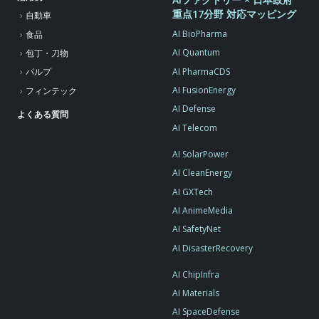
重点17分野 対応マッピング
自動車
AI BioPharma
食品
AI Quantum
包丁・刀物
AI PharmaCDS
パルプ
AI FusionEnergy
フィンテック
AI Defense
よくある質問
AI Telecom
AI SolarPower
AI CleanEnergy
AI GXTech
AI AnimeMedia
AI SafetyNet
AI DisasterRecovery
AI ChipInfra
AI Materials
AI SpaceDefense