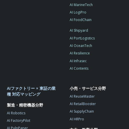
AI MarineTech
AI LogiPro
AI FoodChain
AI Shipyard
AI PortLogistics
AI OceanTech
AI Resilience
AI Infrasec
AI Contents
AIファクトリー × 東証の業
小売・サービス分野
種 対応マッピング
AI ReuseMaster
AI RetailBooster
製造・精密機器分野
AI SupplyChain
AI Robotics
AI HRPro
AI FactoryPilot
AI PulpPaper