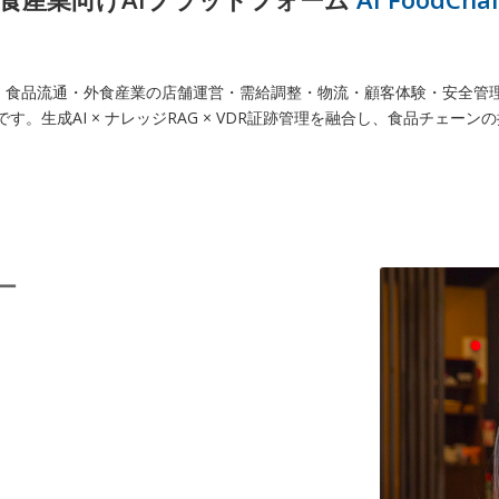
n IDX」は、食品流通・外食産業の店舗運営・需給調整・物流・顧客体験・安
す。生成AI × ナレッジRAG × VDR証跡管理を融合し、食品チェー
ー