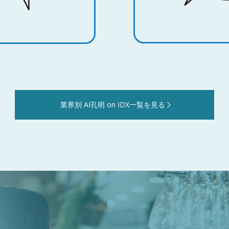
業界別 AI孔明 on IDX一覧を見る