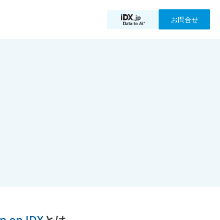
お問合せ
n on IDX
とは