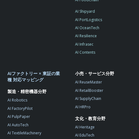
AI Shipyard
AI PortLogistics
AI OceanTech
AI Resilience
AI Infrasec
AI Contents
AIファクトリー × 東証の業
小売・サービス分野
種 対応マッピング
AI ReuseMaster
AI RetailBooster
製造・精密機器分野
AI SupplyChain
AI Robotics
AI HRPro
AI FactoryPilot
AI PulpPaper
文化・教育分野
AI AutoTech
AI Heritage
AI TextileMachinery
AI EduTech