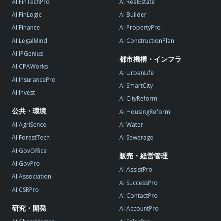
AI FinTechPro
AI RealEstate
AI FinLogic
AI Builder
AI Finance
AI PropertyPro
AI LegalMind
AI ConstructionPlan
AI IPGenius
都市機構・インフラ
AI CPAWorks
AI UrbanLife
AI InsurancePro
AI SmartCity
AI Invest
AI CityReform
公共・環境
AI HousingReform
AI AgriSence
AI Water
AI ForestTech
AI Sewerage
AI GovOffice
販売・経営管理
AI GovPro
AI AssistPro
AI Association
AI SuccessPro
AI CSRPro
AI ContactPro
研究・開発
AI AccountPro