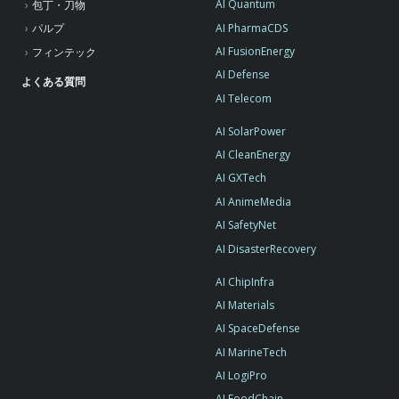
AI Quantum
包丁・刀物
AI PharmaCDS
パルプ
AI FusionEnergy
フィンテック
AI Defense
よくある質問
AI Telecom
AI SolarPower
AI CleanEnergy
AI GXTech
AI AnimeMedia
AI SafetyNet
AI DisasterRecovery
AI ChipInfra
AI Materials
AI SpaceDefense
AI MarineTech
AI LogiPro
AI FoodChain