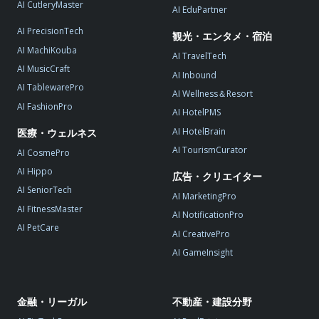
AI CutleryMaster
AI EduPartner
AI PrecisionTech
観光・エンタメ・宿泊
AI MachiKouba
AI TravelTech
AI MusicCraft
AI Inbound
AI TablewarePro
AI Wellness＆Resort
AI FashionPro
AI HotelPMS
AI HotelBrain
医療・ウェルネス
AI TourismCurator
AI CosmePro
AI Hippo
広告・クリエイター
AI SeniorTech
AI MarketingPro
AI FitnessMaster
AI NotificationPro
AI PetCare
AI CreativePro
AI GameInsight
金融・リーガル
不動産・建設分野