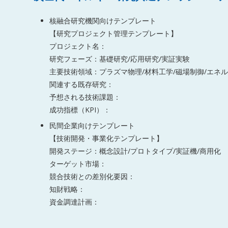
核融合研究機関向けテンプレート
【研究プロジェクト管理テンプレート】
プロジェクト名：
研究フェーズ：基礎研究/応用研究/実証実験
主要技術領域：プラズマ物理/材料工学/磁場制御/エネ
関連する既存研究：
予想される技術課題：
成功指標（KPI）：
民間企業向けテンプレート
【技術開発・事業化テンプレート】
開発ステージ：概念設計/プロトタイプ/実証機/商用化
ターゲット市場：
競合技術との差別化要因：
知財戦略：
資金調達計画：