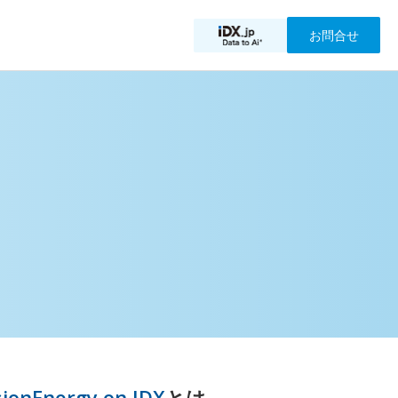
お問合せ
sionEnergy on IDX
とは