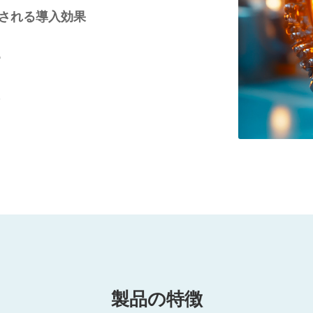
待される導入効果
縮
援
製品の特徴