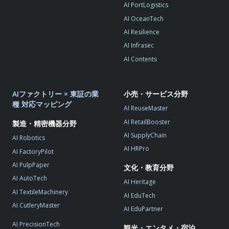
AI PortLogistics
AI OceanTech
AI Resilience
AI Infrasec
AI Contents
AIファクトリー × 東証の業
小売・サービス分野
種 対応マッピング
AI ReuseMaster
AI RetailBooster
製造・精密機器分野
AI SupplyChain
AI Robotics
AI HRPro
AI FactoryPilot
AI PulpPaper
文化・教育分野
AI AutoTech
AI Heritage
AI TextileMachinery
AI EduTech
AI CutleryMaster
AI EduPartner
AI PrecisionTech
観光・エンタメ・宿泊