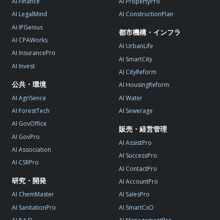
AI Finance
AI PropertyPro
AI LegalMind
AI ConstructionPlan
AI IPGenius
都市機構・インフラ
AI CPAWorks
AI UrbanLife
AI InsurancePro
AI SmartCity
AI Invest
AI CityReform
公共・環境
AI HousingReform
AI AgriSence
AI Water
AI ForestTech
AI Sewerage
AI GovOffice
販売・経営管理
AI GovPro
AI AssistPro
AI Association
AI SuccessPro
AI CSRPro
AI ContactPro
研究・開発
AI AccountPro
AI ChemMaster
AI SalesPro
AI SanitationPro
AI SmartCxO