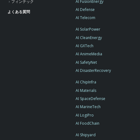
AI FusionEnergy
フィンテック
AI Defense
よくある質問
AI Telecom
AI SolarPower
AI CleanEnergy
AI GXTech
AI AnimeMedia
AI SafetyNet
AI DisasterRecovery
AI ChipInfra
AI Materials
AI SpaceDefense
AI MarineTech
AI LogiPro
AI FoodChain
AI Shipyard