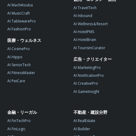
AI MachiKouba
AI TravelTech
AI MusicCraft
AI Inbound
AI TablewarePro
AI Wellness＆Resort
AI FashionPro
AI HotelPMS
AI HotelBrain
医療・ウェルネス
AI TourismCurator
AI CosmePro
AI Hippo
広告・クリエイター
AI SeniorTech
AI MarketingPro
AI FitnessMaster
AI NotificationPro
AI PetCare
AI CreativePro
AI GameInsight
金融・リーガル
不動産・建設分野
AI FinTechPro
AI RealEstate
AI FinLogic
AI Builder