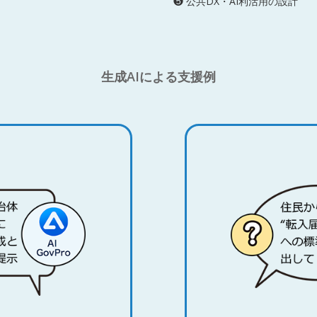
❺ 公共DX・AI利活用の設計
生成AIによる支援例