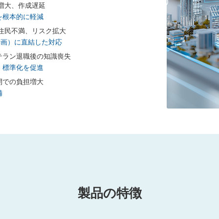
担増大、作成遅延
を根本的に軽減
、住民不満、リスク拡大
計画）に直結した対応
テラン退職後の知識喪失
・標準化を促進
開での負担増大
備
製品の特徴