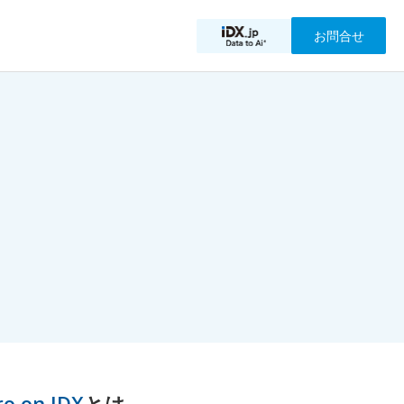
お問合せ
ro on IDX
とは