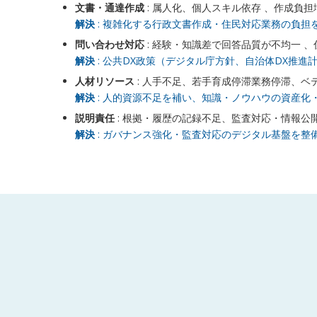
文書・通達作成
: 属人化、個人スキル依存 、作成負
解決
: 複雑化する行政文書作成・住民対応業務の負担
問い合わせ対応
: 経験・知識差で回答品質が不均一 
解決
: 公共DX政策（デジタル庁方針、自治体DX推進
人材リソース
: 人手不足、若手育成停滞業務停滞、ベ
解決
: 人的資源不足を補い、知識・ノウハウの資産化
説明責任
: 根拠・履歴の記録不足、監査対応・情報公
解決
: ガバナンス強化・監査対応のデジタル基盤を整