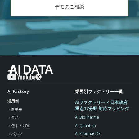
デモのご相談
AI Factory
業界別ファクトリー一覧
活用例
AIファクトリー × 日本政府
重点17分野 対応マッピング
自動車
AI BioPharma
食品
AI Quantum
包丁・刀物
AI PharmaCDS
パルプ