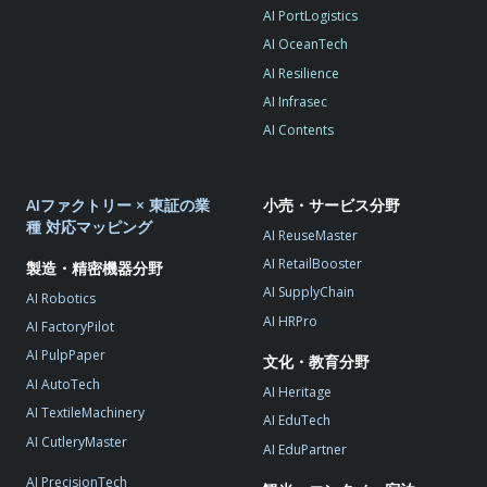
AI PortLogistics
AI OceanTech
AI Resilience
AI Infrasec
AI Contents
AIファクトリー × 東証の業
小売・サービス分野
種 対応マッピング
AI ReuseMaster
AI RetailBooster
製造・精密機器分野
AI SupplyChain
AI Robotics
AI HRPro
AI FactoryPilot
AI PulpPaper
文化・教育分野
AI AutoTech
AI Heritage
AI TextileMachinery
AI EduTech
AI CutleryMaster
AI EduPartner
AI PrecisionTech