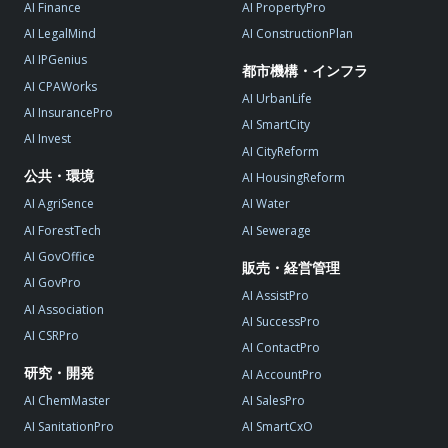
AI Finance
AI PropertyPro
AI LegalMind
AI ConstructionPlan
AI IPGenius
都市機構・インフラ
AI CPAWorks
AI UrbanLife
AI InsurancePro
AI SmartCity
AI Invest
AI CityReform
公共・環境
AI HousingReform
AI AgriSence
AI Water
AI ForestTech
AI Sewerage
AI GovOffice
販売・経営管理
AI GovPro
AI AssistPro
AI Association
AI SuccessPro
AI CSRPro
AI ContactPro
研究・開発
AI AccountPro
AI ChemMaster
AI SalesPro
AI SanitationPro
AI SmartCxO