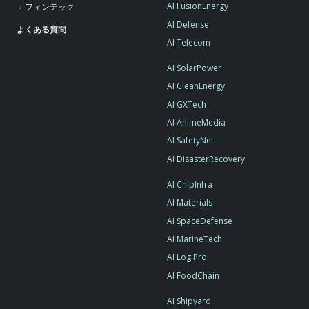
AI FusionEnergy
フィンテック
AI Defense
よくある質問
AI Telecom
AI SolarPower
AI CleanEnergy
AI GXTech
AI AnimeMedia
AI SafetyNet
AI DisasterRecovery
AI ChipInfra
AI Materials
AI SpaceDefense
AI MarineTech
AI LogiPro
AI FoodChain
AI Shipyard