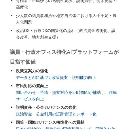
有権者・市民からの透明性要求、説明責任、開示要請の
高度化
少人数の議員事務所や地方自治体における人手不足・属
人化問題
政治DX・行政DXの国策化の流れ（政治資金透明化、議
会改革、地方創生支援）
議員・行政オフィス特化AIプラットフォームが
目指す価値
政策立案力の強化
データとAIに基づく政策提案・説明能力向上
市民対応の質向上
問い合わせ・苦情・提案対応を24時間AIが補助し、住民
サービスを向上
説明責任・公金ガバナンスの強化
政治資金・公金利用の証跡管理とレポート化
国策・国際ガバナンス標準化への貢献
日本の政治DX・行政DXの国策基盤として、国際的な信