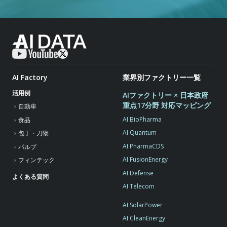
AI Factory
業界別ファクトリー一覧
活用例
AIファクトリー × 日本政府
重点17分野 対応マッピング
自動車
AI BioPharma
食品
AI Quantum
包丁・刀物
AI PharmaCDS
パルプ
AI FusionEnergy
フィンテック
AI Defense
よくある質問
AI Telecom
AI SolarPower
AI CleanEnergy