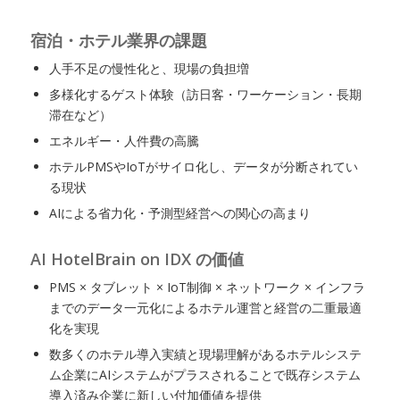
宿泊・ホテル業界の課題
人手不足の慢性化と、現場の負担増
多様化するゲスト体験（訪日客・ワーケーション・長期
滞在など）
エネルギー・人件費の高騰
ホテルPMSやIoTがサイロ化し、データが分断されてい
る現状
AIによる省力化・予測型経営への関心の高まり
AI HotelBrain on IDX の価値
PMS × タブレット × IoT制御 × ネットワーク × インフラ
までのデータ一元化によるホテル運営と経営の二重最適
化を実現
数多くのホテル導入実績と現場理解があるホテルシステ
ム企業にAIシステムがプラスされることで既存システム
導入済み企業に新しい付加価値を提供