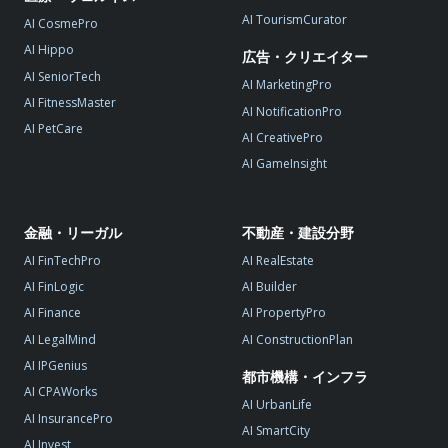
AI TourismCurator
AI CosmePro
AI Hippo
広告・クリエイター
AI SeniorTech
AI MarketingPro
AI FitnessMaster
AI NotificationPro
AI PetCare
AI CreativePro
AI GameInsight
金融・リーガル
不動産・建設分野
AI FinTechPro
AI RealEstate
AI FinLogic
AI Builder
AI Finance
AI PropertyPro
AI LegalMind
AI ConstructionPlan
AI IPGenius
都市機構・インフラ
AI CPAWorks
AI UrbanLife
AI InsurancePro
AI SmartCity
AI Invest