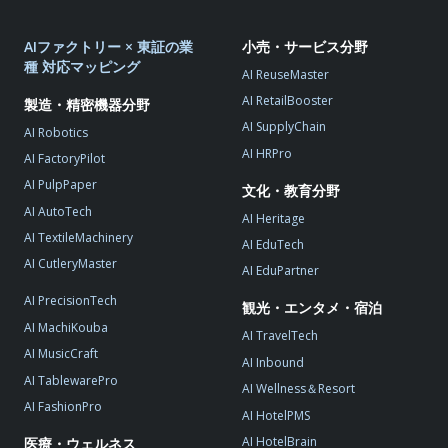
AIファクトリー × 東証の業
小売・サービス分野
種 対応マッピング
AI ReuseMaster
AI RetailBooster
製造・精密機器分野
AI SupplyChain
AI Robotics
AI HRPro
AI FactoryPilot
AI PulpPaper
文化・教育分野
AI AutoTech
AI Heritage
AI TextileMachinery
AI EduTech
AI CutleryMaster
AI EduPartner
AI PrecisionTech
観光・エンタメ・宿泊
AI MachiKouba
AI TravelTech
AI MusicCraft
AI Inbound
AI TablewarePro
AI Wellness＆Resort
AI FashionPro
AI HotelPMS
AI HotelBrain
医療・ウェルネス