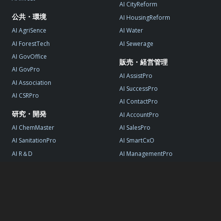
AI CityReform
公共・環境
AI HousingReform
AI AgriSence
AI Water
AI ForestTech
AI Sewerage
AI GovOffice
販売・経営管理
AI GovPro
AI AssistPro
AI Association
AI SuccessPro
AI CSRPro
AI ContactPro
研究・開発
AI AccountPro
AI ChemMaster
AI SalesPro
AI SanitationPro
AI SmartCxO
AI R＆D
AI ManagementPro
AI StartupPro
© AI DATA, All Rights Reserved.