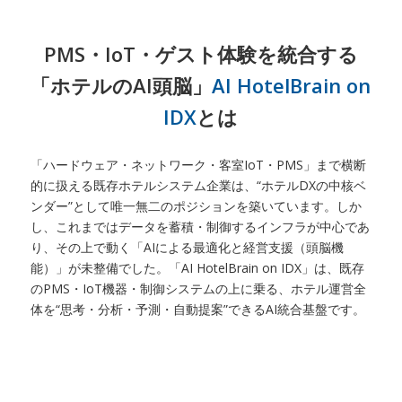
PMS・IoT・ゲスト体験を統合する
「ホテルのAI頭脳」
AI HotelBrain on
IDX
とは
「ハードウェア・ネットワーク・客室IoT・PMS」まで横断
的に扱える既存ホテルシステム企業は、“ホテルDXの中核ベ
ンダー”として唯一無二のポジションを築いています。しか
し、これまではデータを蓄積・制御するインフラが中心であ
り、その上で動く「AIによる最適化と経営支援（頭脳機
能）」が未整備でした。「AI HotelBrain on IDX」は、既存
のPMS・IoT機器・制御システムの上に乗る、ホテル運営全
体を“思考・分析・予測・自動提案”できるAI統合基盤です。