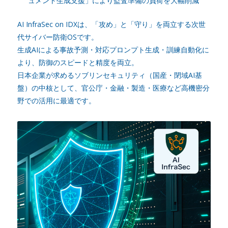
ュメント生成支援」により監査準備の負荷を大幅削減
AI InfraSec on IDXは、「攻め」と「守り」を両立する次世
代サイバー防衛OSです。
生成AIによる事故予測・対応プロンプト生成・訓練自動化に
より、防御のスピードと精度を両立。
日本企業が求めるソブリンセキュリティ（国産・閉域AI基
盤）の中核として、官公庁・金融・製造・医療など高機密分
野での活用に最適です。