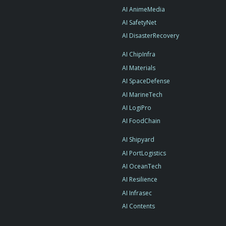
AI AnimeMedia
AI SafetyNet
AI DisasterRecovery
AI ChipInfra
AI Materials
AI SpaceDefense
AI MarineTech
AI LogiPro
AI FoodChain
AI Shipyard
AI PortLogistics
AI OceanTech
AI Resilience
AI Infrasec
AI Contents