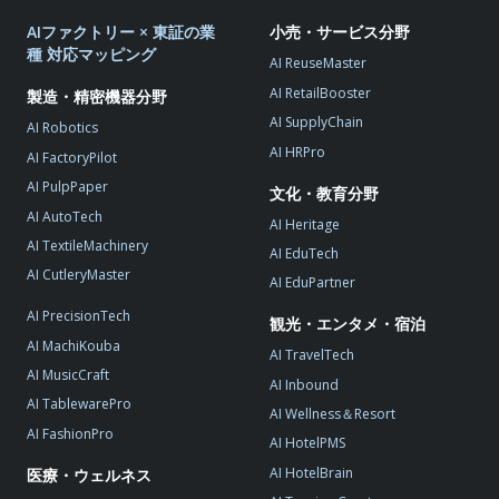
AIファクトリー × 東証の業
小売・サービス分野
種 対応マッピング
AI ReuseMaster
AI RetailBooster
製造・精密機器分野
AI SupplyChain
AI Robotics
AI HRPro
AI FactoryPilot
AI PulpPaper
文化・教育分野
AI AutoTech
AI Heritage
AI TextileMachinery
AI EduTech
AI CutleryMaster
AI EduPartner
AI PrecisionTech
観光・エンタメ・宿泊
AI MachiKouba
AI TravelTech
AI MusicCraft
AI Inbound
AI TablewarePro
AI Wellness＆Resort
AI FashionPro
AI HotelPMS
AI HotelBrain
医療・ウェルネス