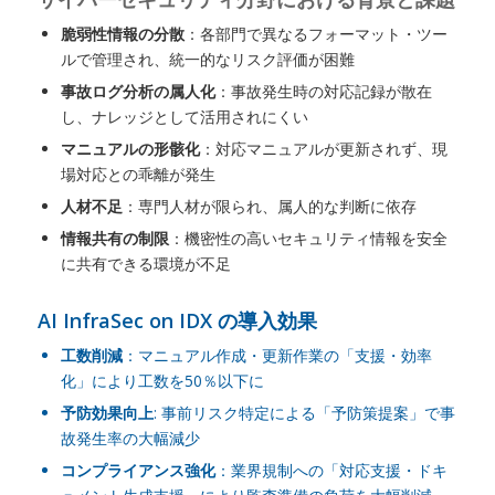
脆弱性情報の分散
：各部門で異なるフォーマット・ツー
ルで管理され、統一的なリスク評価が困難
事故ログ分析の属人化
：事故発生時の対応記録が散在
し、ナレッジとして活用されにくい
マニュアルの形骸化
：対応マニュアルが更新されず、現
場対応との乖離が発生
人材不足
：専門人材が限られ、属人的な判断に依存
情報共有の制限
：機密性の高いセキュリティ情報を安全
に共有できる環境が不足
AI InfraSec on IDX の導入効果
工数削減
：マニュアル作成・更新作業の「支援・効率
化」により工数を50％以下に
予防効果向上
: 事前リスク特定による「予防策提案」で事
故発生率の大幅減少
コンプライアンス強化
：業界規制への「対応支援・ドキ