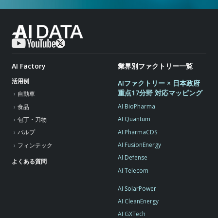
AI Factory
業界別ファクトリー一覧
活用例
AIファクトリー × 日本政府
重点17分野 対応マッピング
自動車
AI BioPharma
食品
AI Quantum
包丁・刀物
AI PharmaCDS
パルプ
AI FusionEnergy
フィンテック
AI Defense
よくある質問
AI Telecom
AI SolarPower
AI CleanEnergy
AI GXTech