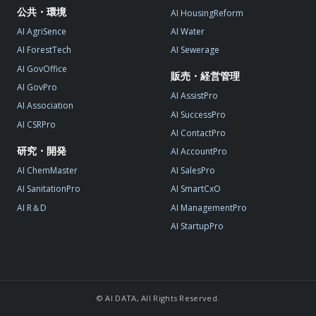
公共・環境
AI HousingReform
AI AgriSence
AI Water
AI ForestTech
AI Sewerage
AI GovOffice
販売・経営管理
AI GovPro
AI AssistPro
AI Association
AI SuccessPro
AI CSRPro
AI ContactPro
研究・開発
AI AccountPro
AI ChemMaster
AI SalesPro
AI SanitationPro
AI SmartCxO
AI R＆D
AI ManagementPro
AI StartupPro
© AI DATA, All Rights Reserved.