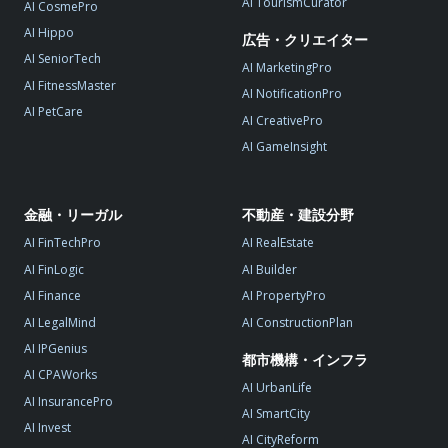
AI TourismCurator
AI CosmePro
AI Hippo
広告・クリエイター
AI SeniorTech
AI MarketingPro
AI FitnessMaster
AI NotificationPro
AI PetCare
AI CreativePro
AI GameInsight
金融・リーガル
不動産・建設分野
AI FinTechPro
AI RealEstate
AI FinLogic
AI Builder
AI Finance
AI PropertyPro
AI LegalMind
AI ConstructionPlan
AI IPGenius
都市機構・インフラ
AI CPAWorks
AI UrbanLife
AI InsurancePro
AI SmartCity
AI Invest
AI CityReform