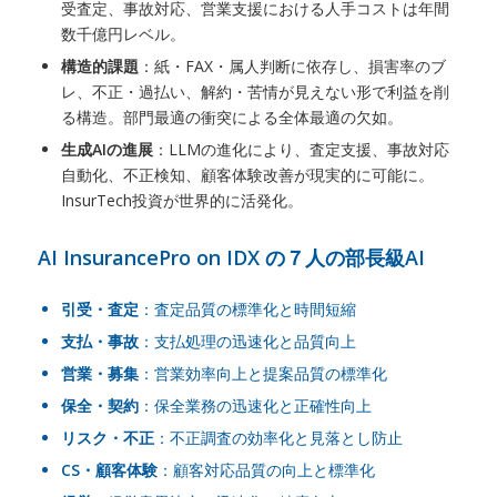
受査定、事故対応、営業支援における人手コストは年間
数千億円レベル。
構造的課題
：紙・FAX・属人判断に依存し、損害率のブ
レ、不正・過払い、解約・苦情が見えない形で利益を削
る構造。部門最適の衝突による全体最適の欠如。
生成AIの進展
：LLMの進化により、査定支援、事故対応
自動化、不正検知、顧客体験改善が現実的に可能に。
InsurTech投資が世界的に活発化。
AI InsurancePro on IDX の７人の部長級AI
引受・査定
：査定品質の標準化と時間短縮
支払・事故
：支払処理の迅速化と品質向上
営業・募集
：営業効率向上と提案品質の標準化
保全・契約
：保全業務の迅速化と正確性向上
リスク・不正
：不正調査の効率化と見落とし防止
CS・顧客体験
：顧客対応品質の向上と標準化