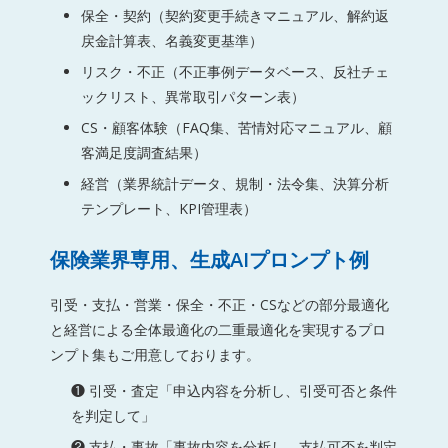
保全・契約（契約変更手続きマニュアル、解約返
戻金計算表、名義変更基準）
リスク・不正（不正事例データベース、反社チェ
ックリスト、異常取引パターン表）
CS・顧客体験（FAQ集、苦情対応マニュアル、顧
客満足度調査結果）
経営（業界統計データ、規制・法令集、決算分析
テンプレート、KPI管理表）
保険業界専用、生成AIプロンプト例
引受・支払・営業・保全・不正・CSなどの部分最適化
と経営による全体最適化の二重最適化を実現するプロ
ンプト集もご用意しております。
❶ 引受・査定「申込内容を分析し、引受可否と条件
を判定して」
❷ 支払・事故「事故内容を分析し、支払可否を判定