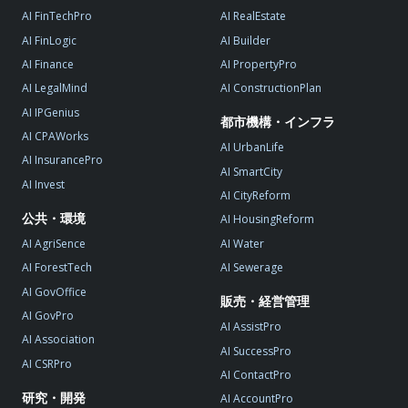
AI FinTechPro
AI RealEstate
AI FinLogic
AI Builder
AI Finance
AI PropertyPro
AI LegalMind
AI ConstructionPlan
AI IPGenius
都市機構・インフラ
AI CPAWorks
AI UrbanLife
AI InsurancePro
AI SmartCity
AI Invest
AI CityReform
公共・環境
AI HousingReform
AI AgriSence
AI Water
AI ForestTech
AI Sewerage
AI GovOffice
販売・経営管理
AI GovPro
AI AssistPro
AI Association
AI SuccessPro
AI CSRPro
AI ContactPro
研究・開発
AI AccountPro