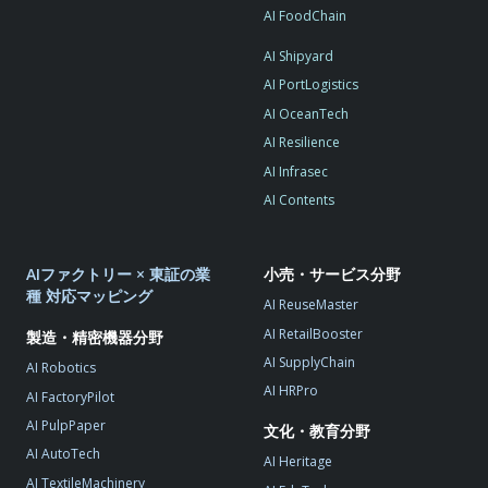
AI FoodChain
AI Shipyard
AI PortLogistics
AI OceanTech
AI Resilience
AI Infrasec
AI Contents
AIファクトリー × 東証の業
小売・サービス分野
種 対応マッピング
AI ReuseMaster
AI RetailBooster
製造・精密機器分野
AI SupplyChain
AI Robotics
AI HRPro
AI FactoryPilot
AI PulpPaper
文化・教育分野
AI AutoTech
AI Heritage
AI TextileMachinery