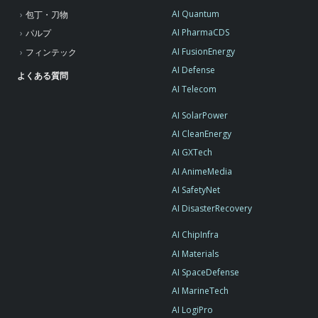
AI Quantum
包丁・刀物
AI PharmaCDS
パルプ
AI FusionEnergy
フィンテック
AI Defense
よくある質問
AI Telecom
AI SolarPower
AI CleanEnergy
AI GXTech
AI AnimeMedia
AI SafetyNet
AI DisasterRecovery
AI ChipInfra
AI Materials
AI SpaceDefense
AI MarineTech
AI LogiPro