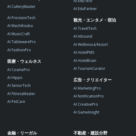
AI EduTech
AI CutleryMaster
AI EduPartner
AI PrecisionTech
観光・エンタメ・宿泊
AI MachiKouba
AI TravelTech
AI MusicCraft
AI Inbound
AI TablewarePro
AI Wellness＆Resort
AI FashionPro
AI HotelPMS
AI HotelBrain
医療・ウェルネス
AI TourismCurator
AI CosmePro
AI Hippo
広告・クリエイター
AI SeniorTech
AI MarketingPro
AI FitnessMaster
AI NotificationPro
AI PetCare
AI CreativePro
AI GameInsight
金融・リーガル
不動産・建設分野