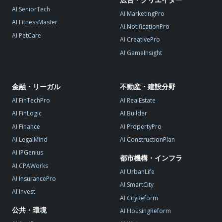
AI SeniorTech
AI MarketingPro
AI FitnessMaster
AI NotificationPro
AI PetCare
AI CreativePro
AI GameInsight
金融・リーガル
不動産・建設分野
AI FinTechPro
AI RealEstate
AI FinLogic
AI Builder
AI Finance
AI PropertyPro
AI LegalMind
AI ConstructionPlan
AI IPGenius
都市機構・インフラ
AI CPAWorks
AI UrbanLife
AI InsurancePro
AI SmartCity
AI Invest
AI CityReform
公共・環境
AI HousingReform