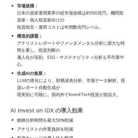
市場規模：
日本の資産運用業界の総市場規模は約500兆円。機関投
資家・個人投資家向けの
投資助言・運用コストは年間数兆円レベル。
構造的課題：
アナリストレポートやファンダメンタル分析に膨大な時
間を要し、投資判断の
属人化が深刻。ESG・サステナビリティ分析も手作業中
心。
生成AIの進展：
LLMの進化により、財務諸表分析、市場データ解析、投
資レポート自動生成が
現実的に可能に。国内外でInvestTech投資が急拡大。
AI Invest on IDX の導入効果
銘柄分析時間を最大50%削減
アナリストの作業負担を削減
投資ナレッジの属人化を解消