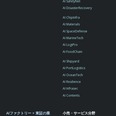
AI SafetyNet
AI DisasterRecovery
AI ChipInfra
AI Materials
AI SpaceDefense
AI MarineTech
AI LogiPro
AI FoodChain
AI Shipyard
AI PortLogistics
AI OceanTech
AI Resilience
AI Infrasec
AI Contents
AIファクトリー × 東証の業
小売・サービス分野