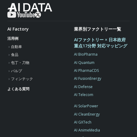
AI Factory
業界別ファクトリー一覧
活用例
AIファクトリー × 日本政府
重点17分野 対応マッピング
自動車
AI BioPharma
食品
AI Quantum
包丁・刀物
AI PharmaCDS
パルプ
AI FusionEnergy
フィンテック
AI Defense
よくある質問
AI Telecom
AI SolarPower
AI CleanEnergy
AI GXTech
AI AnimeMedia