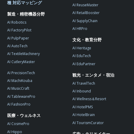
種 対応マッピング
AI ReuseMaster
AI RetailBooster
製造・精密機器分野
AI SupplyChain
AI Robotics
AI HRPro
AI FactoryPilot
AI PulpPaper
文化・教育分野
AI AutoTech
AI Heritage
AI TextileMachinery
AI EduTech
AI CutleryMaster
AI EduPartner
AI PrecisionTech
観光・エンタメ・宿泊
AI MachiKouba
AI TravelTech
AI MusicCraft
AI Inbound
AI TablewarePro
AI Wellness＆Resort
AI FashionPro
AI HotelPMS
AI HotelBrain
医療・ウェルネス
AI TourismCurator
AI CosmePro
AI Hippo
広告・クリエイター