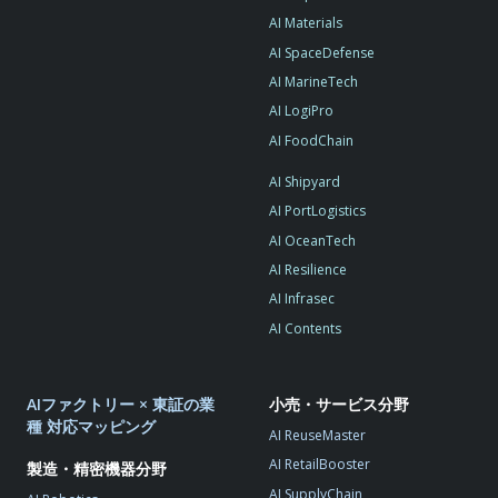
AI Materials
AI SpaceDefense
AI MarineTech
AI LogiPro
AI FoodChain
AI Shipyard
AI PortLogistics
AI OceanTech
AI Resilience
AI Infrasec
AI Contents
AIファクトリー × 東証の業
小売・サービス分野
種 対応マッピング
AI ReuseMaster
AI RetailBooster
製造・精密機器分野
AI SupplyChain