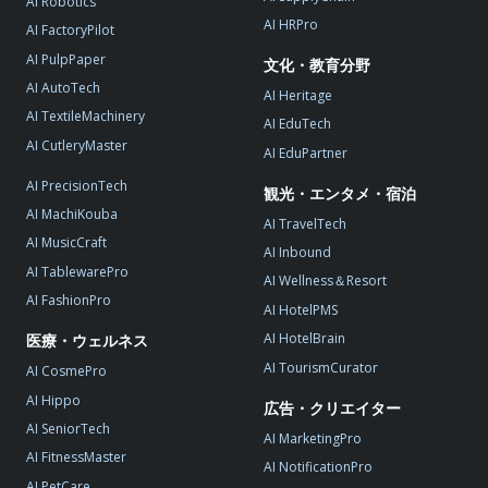
AI Robotics
AI HRPro
AI FactoryPilot
AI PulpPaper
文化・教育分野
AI AutoTech
AI Heritage
AI TextileMachinery
AI EduTech
AI CutleryMaster
AI EduPartner
AI PrecisionTech
観光・エンタメ・宿泊
AI MachiKouba
AI TravelTech
AI MusicCraft
AI Inbound
AI TablewarePro
AI Wellness＆Resort
AI FashionPro
AI HotelPMS
AI HotelBrain
医療・ウェルネス
AI TourismCurator
AI CosmePro
AI Hippo
広告・クリエイター
AI SeniorTech
AI MarketingPro
AI FitnessMaster
AI NotificationPro
AI PetCare