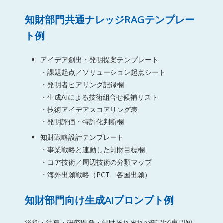
知財部門共通ナレッジRAGテンプレー
ト例
アイデア創出・発明提案テンプレート
・課題起点／ソリューション起点シート
・発明者ヒアリング記録欄
・生成AIによる技術組合せ候補リスト
・技術アイデアスコアリング表
・発明評価・特許化判断欄
知財戦略設計テンプレート
・事業戦略と連動した知財目標欄
・コア技術／周辺技術の分類マップ
・海外出願戦略（PCT、各国出願）
知財部門向け生成AIプロンプト例
経営・法務・研究開発・知財それぞれの部門で専門知