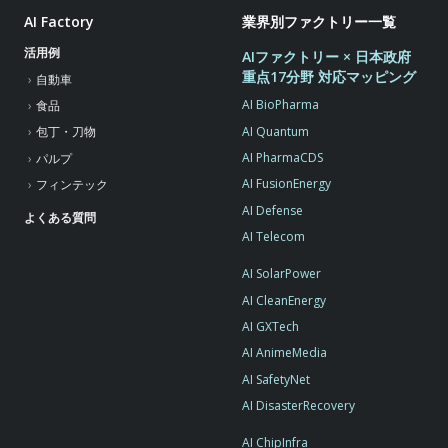
AI Factory
業界別ファクトリー一覧
活用例
AIファクトリー × 日本政府
重点17分野 対応マッピング
自動車
AI BioPharma
食品
AI Quantum
包丁・刀物
AI PharmaCDS
パルプ
AI FusionEnergy
フィンテック
AI Defense
よくある質問
AI Telecom
AI SolarPower
AI CleanEnergy
AI GXTech
AI AnimeMedia
AI SafetyNet
AI DisasterRecovery
AI ChipInfra