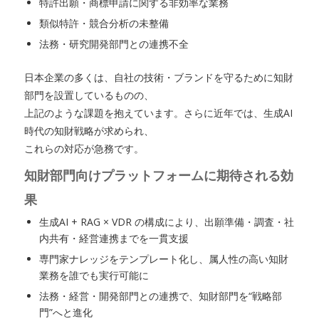
特許出願・商標申請に関する非効率な業務
類似特許・競合分析の未整備
法務・研究開発部門との連携不全
日本企業の多くは、自社の技術・ブランドを守るために知財
部門を設置しているものの、
上記のような課題を抱えています。さらに近年では、生成AI
時代の知財戦略が求められ、
これらの対応が急務です。
知財部門向けプラットフォームに期待される効
果
生成AI + RAG × VDR の構成により、出願準備・調査・社
内共有・経営連携までを一貫支援
専門家ナレッジをテンプレート化し、属人性の高い知財
業務を誰でも実行可能に
法務・経営・開発部門との連携で、知財部門を“戦略部
門”へと進化