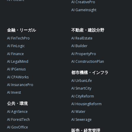
AI CreativePro
AI GameInsight
金融・リーガル
不動産・建設分野
AI FinTechPro
AI RealEstate
AI FinLogic
AI Builder
AI Finance
AI PropertyPro
AI LegalMind
AI ConstructionPlan
AI IPGenius
都市機構・インフラ
AI CPAWorks
AI UrbanLife
AI InsurancePro
AI SmartCity
AI Invest
AI CityReform
公共・環境
AI HousingReform
AI AgriSence
AI Water
AI ForestTech
AI Sewerage
AI GovOffice
販売・経営管理