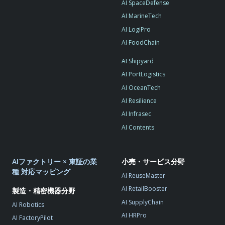
AI SpaceDefense
AI MarineTech
AI LogiPro
AI FoodChain
AI Shipyard
AI PortLogistics
AI OceanTech
AI Resilience
AI Infrasec
AI Contents
AIファクトリー × 東証の業
小売・サービス分野
種 対応マッピング
AI ReuseMaster
AI RetailBooster
製造・精密機器分野
AI SupplyChain
AI Robotics
AI HRPro
AI FactoryPilot