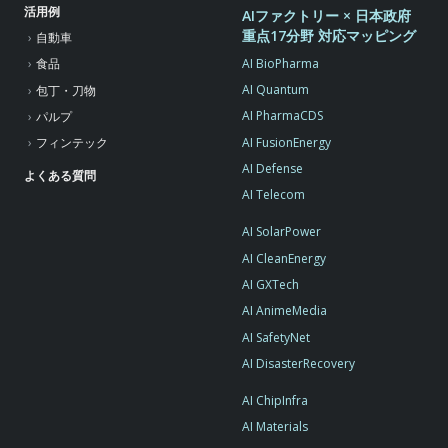
活用例
AIファクトリー × 日本政府
重点17分野 対応マッピング
自動車
AI BioPharma
食品
AI Quantum
包丁・刀物
AI PharmaCDS
パルプ
AI FusionEnergy
フィンテック
AI Defense
よくある質問
AI Telecom
AI SolarPower
AI CleanEnergy
AI GXTech
AI AnimeMedia
AI SafetyNet
AI DisasterRecovery
AI ChipInfra
AI Materials