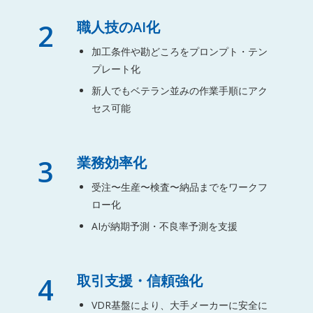
2
職人技のAI化
加工条件や勘どころをプロンプト・テン
プレート化
新人でもベテラン並みの作業手順にアク
セス可能
3
業務効率化
受注〜生産〜検査〜納品までをワークフ
ロー化
AIが納期予測・不良率予測を支援
4
取引支援・信頼強化
VDR基盤により、大手メーカーに安全に