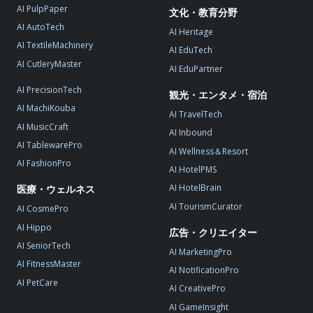
AI PulpPaper
文化・教育分野
AI AutoTech
AI Heritage
AI TextileMachinery
AI EduTech
AI CutleryMaster
AI EduPartner
AI PrecisionTech
観光・エンタメ・宿泊
AI MachiKouba
AI TravelTech
AI MusicCraft
AI Inbound
AI TablewarePro
AI Wellness＆Resort
AI FashionPro
AI HotelPMS
AI HotelBrain
医療・ウェルネス
AI TourismCurator
AI CosmePro
AI Hippo
広告・クリエイター
AI SeniorTech
AI MarketingPro
AI FitnessMaster
AI NotificationPro
AI PetCare
AI CreativePro
AI GameInsight