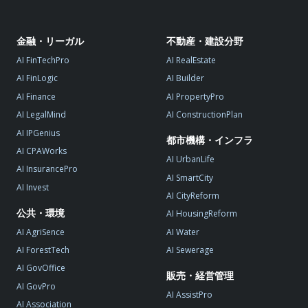
金融・リーガル
不動産・建設分野
AI FinTechPro
AI RealEstate
AI FinLogic
AI Builder
AI Finance
AI PropertyPro
AI LegalMind
AI ConstructionPlan
AI IPGenius
都市機構・インフラ
AI CPAWorks
AI UrbanLife
AI InsurancePro
AI SmartCity
AI Invest
AI CityReform
公共・環境
AI HousingReform
AI AgriSence
AI Water
AI ForestTech
AI Sewerage
AI GovOffice
販売・経営管理
AI GovPro
AI AssistPro
AI Association