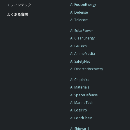
AI FusionEnergy
フィンテック
AI Defense
よくある質問
AI Telecom
AI SolarPower
AI CleanEnergy
AI GXTech
AI AnimeMedia
AI SafetyNet
AI DisasterRecovery
AI ChipInfra
AI Materials
AI SpaceDefense
AI MarineTech
AI LogiPro
AI FoodChain
AI Shipyard