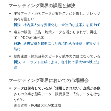
マーケティング業界の課題と解決
施策データ・顧客データが案件ごとに分散し、ナレッジ
共有が難しい
解決
: 社内属人知を資産化し、全社的な提案力を底上げ
過去の販促・広告・施策データを活かしきれず、再提
案・PDCAが非効率
解決
: 過去実績を根拠にした再現性ある提案・施策が可
能に
提案速度・施策改善スピードが競争力の鍵になっている
解決
: AIドラフト生成により、従来比で最大50%以上短
縮
マーケティング業界においての市場機会
データは保有しているが「活用しきれない」企業が多数
多くの企業が顧客データ・販促履歴・広告データを持ち
ながら、
統合管理・ROI最大化が未達成