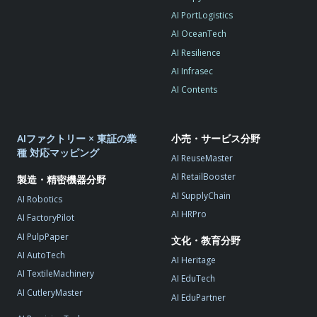
AI PortLogistics
AI OceanTech
AI Resilience
AI Infrasec
AI Contents
AIファクトリー × 東証の業
小売・サービス分野
種 対応マッピング
AI ReuseMaster
AI RetailBooster
製造・精密機器分野
AI SupplyChain
AI Robotics
AI HRPro
AI FactoryPilot
AI PulpPaper
文化・教育分野
AI AutoTech
AI Heritage
AI TextileMachinery
AI EduTech
AI CutleryMaster
AI EduPartner