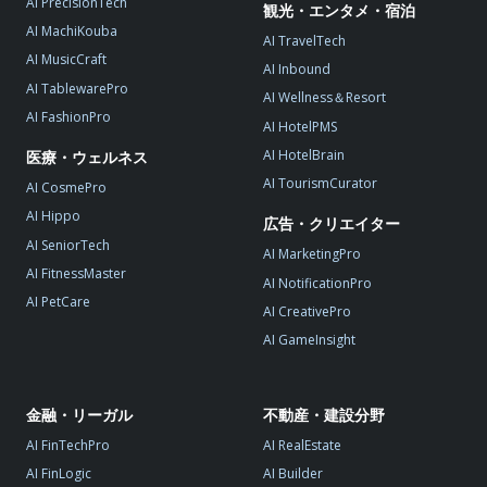
AI PrecisionTech
観光・エンタメ・宿泊
AI MachiKouba
AI TravelTech
AI MusicCraft
AI Inbound
AI TablewarePro
AI Wellness＆Resort
AI FashionPro
AI HotelPMS
AI HotelBrain
医療・ウェルネス
AI TourismCurator
AI CosmePro
AI Hippo
広告・クリエイター
AI SeniorTech
AI MarketingPro
AI FitnessMaster
AI NotificationPro
AI PetCare
AI CreativePro
AI GameInsight
金融・リーガル
不動産・建設分野
AI FinTechPro
AI RealEstate
AI FinLogic
AI Builder