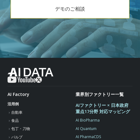
デモのご相談
AI Factory
業界別ファクトリー一覧
活用例
AIファクトリー × 日本政府
重点17分野 対応マッピング
自動車
AI BioPharma
食品
AI Quantum
包丁・刀物
AI PharmaCDS
パルプ