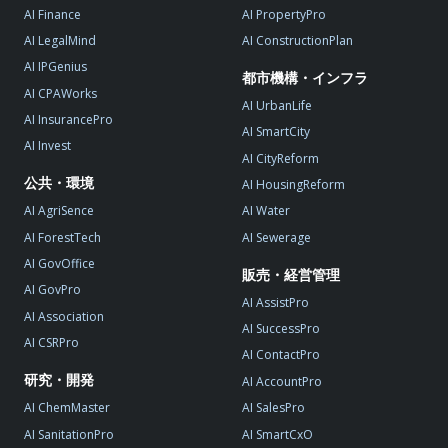
AI Finance
AI PropertyPro
AI LegalMind
AI ConstructionPlan
AI IPGenius
都市機構・インフラ
AI CPAWorks
AI UrbanLife
AI InsurancePro
AI SmartCity
AI Invest
AI CityReform
公共・環境
AI HousingReform
AI AgriSence
AI Water
AI ForestTech
AI Sewerage
AI GovOffice
販売・経営管理
AI GovPro
AI AssistPro
AI Association
AI SuccessPro
AI CSRPro
AI ContactPro
研究・開発
AI AccountPro
AI ChemMaster
AI SalesPro
AI SanitationPro
AI SmartCxO