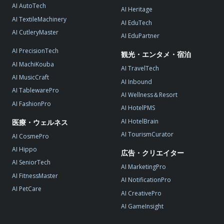
AI AutoTech
AI Heritage
AI TextileMachinery
AI EduTech
AI CutleryMaster
AI EduPartner
AI PrecisionTech
観光・エンタメ・宿泊
AI MachiKouba
AI TravelTech
AI MusicCraft
AI Inbound
AI TablewarePro
AI Wellness＆Resort
AI FashionPro
AI HotelPMS
AI HotelBrain
医療・ウェルネス
AI TourismCurator
AI CosmePro
AI Hippo
広告・クリエイター
AI SeniorTech
AI MarketingPro
AI FitnessMaster
AI NotificationPro
AI PetCare
AI CreativePro
AI GameInsight