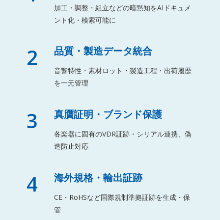
加工・調整・組立などの暗黙知をAIドキュメ
ント化・検索可能に
2
品質・製造データ統合
音響特性・素材ロット・製造工程・出荷履歴
を一元管理
3
真贋証明・ブランド保護
各楽器に固有のVDR証跡・シリアル連携、偽
造防止対応
4
海外規格・輸出証跡
CE・RoHSなど国際規制準拠証跡を生成・保
管