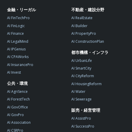
金融・リーガル
不動産・建設分野
AI FinTechPro
AI RealEstate
AI FinLogic
AI Builder
AI Finance
AI PropertyPro
AI LegalMind
AI ConstructionPlan
AI IPGenius
都市機構・インフラ
AI CPAWorks
AI UrbanLife
AI InsurancePro
AI SmartCity
AI Invest
AI CityReform
公共・環境
AI HousingReform
AI AgriSence
AI Water
AI ForestTech
AI Sewerage
AI GovOffice
販売・経営管理
AI GovPro
AI AssistPro
AI Association
AI SuccessPro
AI CSRPro