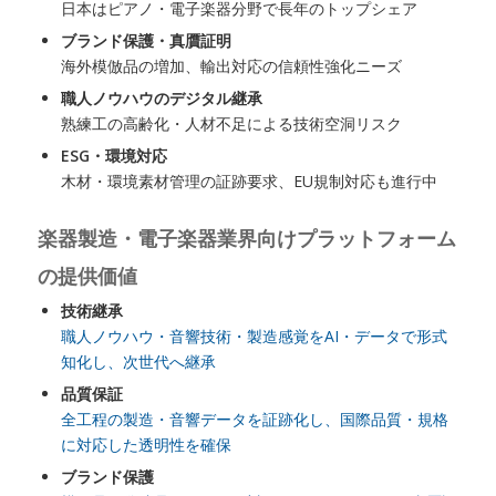
日本はピアノ・電子楽器分野で長年のトップシェア
ブランド保護・真贋証明
海外模倣品の増加、輸出対応の信頼性強化ニーズ
職人ノウハウのデジタル継承
熟練工の高齢化・人材不足による技術空洞リスク
ESG・環境対応
木材・環境素材管理の証跡要求、EU規制対応も進行中
楽器製造・電子楽器業界向けプラットフォーム
の提供価値
技術継承
職人ノウハウ・音響技術・製造感覚をAI・データで形式
知化し、次世代へ継承
品質保証
全工程の製造・音響データを証跡化し、国際品質・規格
に対応した透明性を確保
ブランド保護