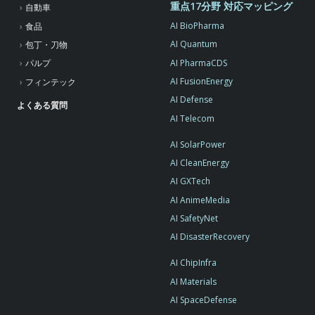
重点17分野 対応マッピング
自動車
AI BioPharma
食品
AI Quantum
包丁・刀物
AI PharmaCDS
パルプ
AI FusionEnergy
フィンテック
AI Defense
よくある質問
AI Telecom
AI SolarPower
AI CleanEnergy
AI GXTech
AI AnimeMedia
AI SafetyNet
AI DisasterRecovery
AI ChipInfra
AI Materials
AI SpaceDefense