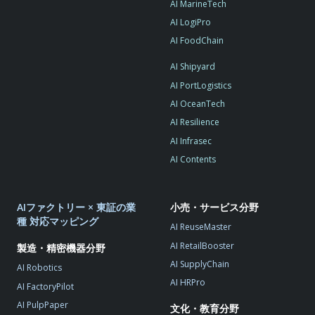
AI MarineTech
AI LogiPro
AI FoodChain
AI Shipyard
AI PortLogistics
AI OceanTech
AI Resilience
AI Infrasec
AI Contents
AIファクトリー × 東証の業
小売・サービス分野
種 対応マッピング
AI ReuseMaster
AI RetailBooster
製造・精密機器分野
AI SupplyChain
AI Robotics
AI HRPro
AI FactoryPilot
AI PulpPaper
文化・教育分野