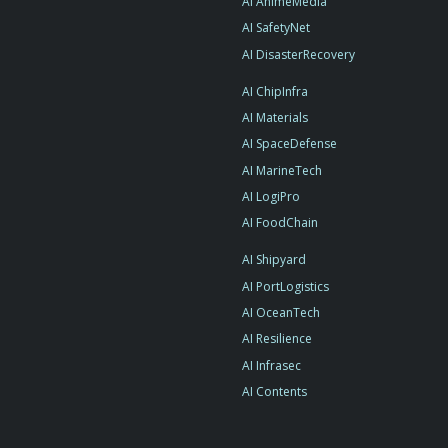
AI AnimeMedia
AI SafetyNet
AI DisasterRecovery
AI ChipInfra
AI Materials
AI SpaceDefense
AI MarineTech
AI LogiPro
AI FoodChain
AI Shipyard
AI PortLogistics
AI OceanTech
AI Resilience
AI Infrasec
AI Contents