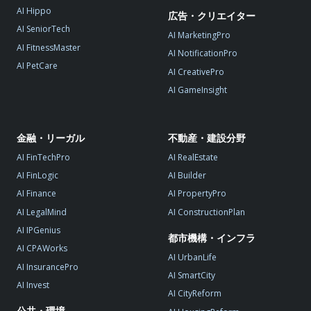
AI Hippo
広告・クリエイター
AI SeniorTech
AI MarketingPro
AI FitnessMaster
AI NotificationPro
AI PetCare
AI CreativePro
AI GameInsight
金融・リーガル
不動産・建設分野
AI FinTechPro
AI RealEstate
AI FinLogic
AI Builder
AI Finance
AI PropertyPro
AI LegalMind
AI ConstructionPlan
AI IPGenius
都市機構・インフラ
AI CPAWorks
AI UrbanLife
AI InsurancePro
AI SmartCity
AI Invest
AI CityReform
公共・環境