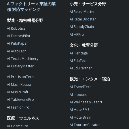
AIファクトリー × 東証の業
小売・サービス分野
種 対応マッピング
AI ReuseMaster
AI RetailBooster
製造・精密機器分野
AI SupplyChain
AI Robotics
AI HRPro
AI FactoryPilot
AI PulpPaper
文化・教育分野
AI AutoTech
AI Heritage
AI TextileMachinery
AI EduTech
AI CutleryMaster
AI EduPartner
AI PrecisionTech
観光・エンタメ・宿泊
AI MachiKouba
AI TravelTech
AI MusicCraft
AI Inbound
AI TablewarePro
AI Wellness＆Resort
AI FashionPro
AI HotelPMS
AI HotelBrain
医療・ウェルネス
AI TourismCurator
AI CosmePro