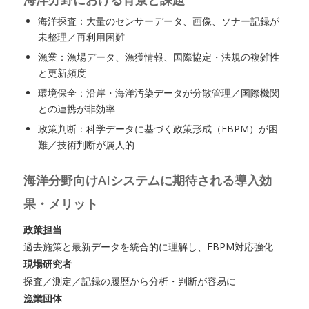
海洋探査：大量のセンサーデータ、画像、ソナー記録が
未整理／再利用困難
漁業：漁場データ、漁獲情報、国際協定・法規の複雑性
と更新頻度
環境保全：沿岸・海洋汚染データが分散管理／国際機関
との連携が非効率
政策判断：科学データに基づく政策形成（EBPM）が困
難／技術判断が属人的
海洋分野向けAIシステムに期待される導入効
果・メリット
政策担当
過去施策と最新データを統合的に理解し、EBPM対応強化
現場研究者
探査／測定／記録の履歴から分析・判断が容易に
漁業団体