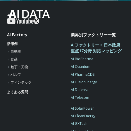
AI Factory
業界別ファクトリー一覧
活用例
AIファクトリー × 日本政府
重点17分野 対応マッピング
自動車
AI BioPharma
食品
AI Quantum
包丁・刀物
AI PharmaCDS
パルプ
AI FusionEnergy
フィンテック
AI Defense
よくある質問
AI Telecom
AI SolarPower
AI CleanEnergy
AI GXTech