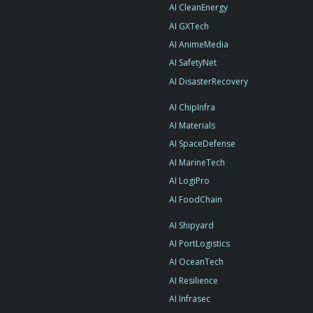
AI CleanEnergy
AI GXTech
AI AnimeMedia
AI SafetyNet
AI DisasterRecovery
AI ChipInfra
AI Materials
AI SpaceDefense
AI MarineTech
AI LogiPro
AI FoodChain
AI Shipyard
AI PortLogistics
AI OceanTech
AI Resilience
AI Infrasec