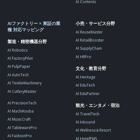
AI Contents
AIファクトリー × 東証の業
小売・サービス分野
種 対応マッピング
AI ReuseMaster
AI RetailBooster
製造・精密機器分野
AI SupplyChain
AI Robotics
AI HRPro
AI FactoryPilot
AI PulpPaper
文化・教育分野
AI AutoTech
AI Heritage
AI TextileMachinery
AI EduTech
AI CutleryMaster
AI EduPartner
AI PrecisionTech
観光・エンタメ・宿泊
AI MachiKouba
AI TravelTech
AI MusicCraft
AI Inbound
AI TablewarePro
AI Wellness＆Resort
AI FashionPro
AI HotelPMS