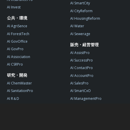
AI SmartCity
AI Invest
AI CityReform
公共・環境
AI HousingReform
AI AgriSence
AI Water
AI ForestTech
AI Sewerage
AI GovOffice
販売・経営管理
AI GovPro
AI AssistPro
AI Association
AI SuccessPro
AI CSRPro
AI ContactPro
研究・開発
AI AccountPro
AI ChemMaster
AI SalesPro
AI SanitationPro
AI SmartCxO
AI R＆D
AI ManagementPro
AI StartupPro