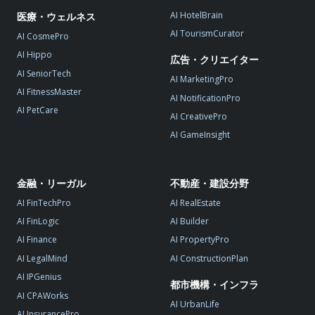
AI HotelBrain
医療・ウェルネス
AI TourismCurator
AI CosmePro
AI Hippo
広告・クリエイター
AI SeniorTech
AI MarketingPro
AI FitnessMaster
AI NotificationPro
AI PetCare
AI CreativePro
AI GameInsight
金融・リーガル
不動産・建設分野
AI FinTechPro
AI RealEstate
AI FinLogic
AI Builder
AI Finance
AI PropertyPro
AI LegalMind
AI ConstructionPlan
AI IPGenius
都市機構・インフラ
AI CPAWorks
AI UrbanLife
AI InsurancePro