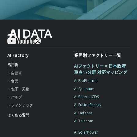
AI Factory
業界別ファクトリー一覧
活用例
AIファクトリー × 日本政府
重点17分野 対応マッピング
自動車
AI BioPharma
食品
AI Quantum
包丁・刀物
AI PharmaCDS
パルプ
AI FusionEnergy
フィンテック
AI Defense
よくある質問
AI Telecom
AI SolarPower