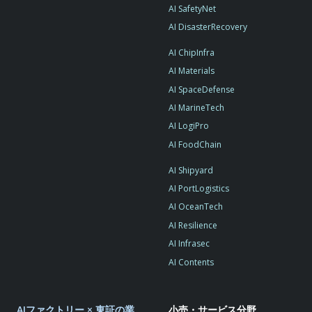
AI SafetyNet
AI DisasterRecovery
AI ChipInfra
AI Materials
AI SpaceDefense
AI MarineTech
AI LogiPro
AI FoodChain
AI Shipyard
AI PortLogistics
AI OceanTech
AI Resilience
AI Infrasec
AI Contents
AIファクトリー × 東証の業
小売・サービス分野