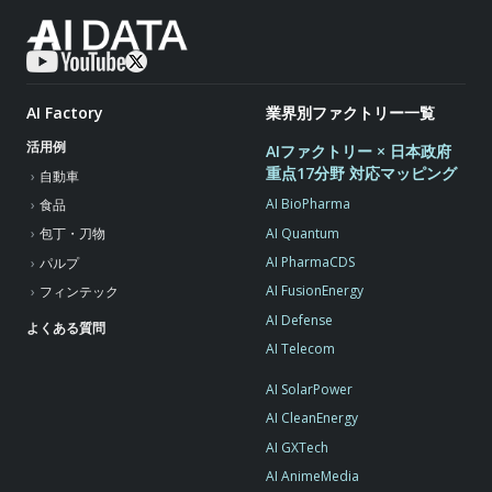
AI Factory
業界別ファクトリー一覧
活用例
AIファクトリー × 日本政府
重点17分野 対応マッピング
自動車
AI BioPharma
食品
AI Quantum
包丁・刀物
AI PharmaCDS
パルプ
AI FusionEnergy
フィンテック
AI Defense
よくある質問
AI Telecom
AI SolarPower
AI CleanEnergy
AI GXTech
AI AnimeMedia