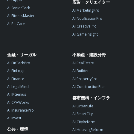
広告・クリエイター
AI SeniorTech
AI MarketingPro
AI FitnessMaster
AI NotificationPro
AI PetCare
AI CreativePro
AI GameInsight
金融・リーガル
不動産・建設分野
AI FinTechPro
AI RealEstate
AI FinLogic
AI Builder
AI Finance
AI PropertyPro
AI LegalMind
AI ConstructionPlan
AI IPGenius
都市機構・インフラ
AI CPAWorks
AI UrbanLife
AI InsurancePro
AI SmartCity
AI Invest
AI CityReform
公共・環境
AI HousingReform