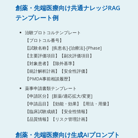
創薬・先端医療向け共通ナレッジRAG
テンプレート例
治験プロトコルテンプレート
【プロトコル番号】
【試験名称】 [疾患名]-[治療法]-[Phase]
【主要評価項目】【副次評価項目】
【対象患者】【除外基準】
【統計解析計画】【安全性評価】
【PMDA事前相談履歴】
薬事申請書類テンプレート
【申請区分】 [新薬/適応拡大/変更]
【申請品目】【効能・効果】【用法・用量】
【臨床試験成績】【安全性情報】
【品質情報】【リスク管理計画】
創薬・先端医療向け生成AIプロンプト