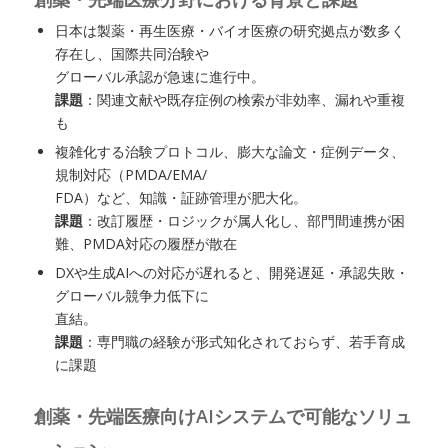
日本は製薬・再生医療・バイオ医療の研究拠点が数多く
存在し、国際共同治験や
グローバル承認が急速に進行中。
課題
：関連文献や既存症例の検索が非効率、漏れや重複
も
複雑化する治験プロトコル、膨大な論文・症例データ、
規制対応（PMDA/EMA/
FDA）など、知識・証跡管理が肥大化。
課題
：改訂履歴・ロジックが属人化し、部門間連携が困
難、PMDA対応の履歴が散在
DXや生成AIへの対応が遅れると、開発遅延・承認失敗・
グローバル競争力低下に
直結。
課題
：専門職の経験が形式知化されておらず、若手育成
に課題
創薬・先端医療向けAIシステムで可能なソリュ