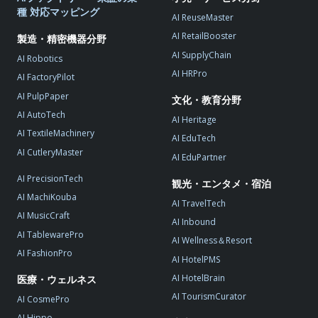
種 対応マッピング
AI ReuseMaster
AI RetailBooster
製造・精密機器分野
AI SupplyChain
AI Robotics
AI HRPro
AI FactoryPilot
AI PulpPaper
文化・教育分野
AI AutoTech
AI Heritage
AI TextileMachinery
AI EduTech
AI CutleryMaster
AI EduPartner
AI PrecisionTech
観光・エンタメ・宿泊
AI MachiKouba
AI TravelTech
AI MusicCraft
AI Inbound
AI TablewarePro
AI Wellness＆Resort
AI FashionPro
AI HotelPMS
AI HotelBrain
医療・ウェルネス
AI TourismCurator
AI CosmePro
AI Hippo