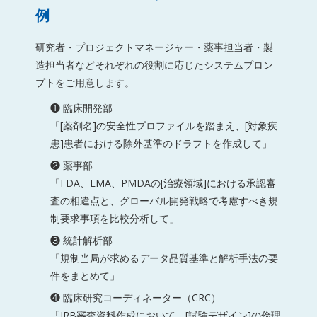
例
研究者・プロジェクトマネージャー・薬事担当者・製
造担当者などそれぞれの役割に応じたシステムプロン
プトをご用意します。
❶ 臨床開発部
「[薬剤名]の安全性プロファイルを踏まえ、[対象疾
患]患者における除外基準のドラフトを作成して」
❷ 薬事部
「FDA、EMA、PMDAの[治療領域]における承認審
査の相違点と、グローバル開発戦略で考慮すべき規
制要求事項を比較分析して」
❸ 統計解析部
「規制当局が求めるデータ品質基準と解析手法の要
件をまとめて」
❹ 臨床研究コーディネーター（CRC）
「IRB審査資料作成において、[試験デザイン]の倫理