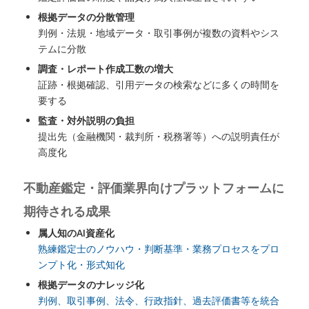
根拠データの分散管理
判例・法規・地域データ・取引事例が複数の資料やシス
テムに分散
調査・レポート作成工数の増大
証跡・根拠確認、引用データの検索などに多くの時間を
要する
監査・対外説明の負担
提出先（金融機関・裁判所・税務署等）への説明責任が
高度化
不動産鑑定・評価業界向けプラットフォームに
期待される成果
属人知のAI資産化
熟練鑑定士のノウハウ・判断基準・業務プロセスをプロ
ンプト化・形式知化
根拠データのナレッジ化
判例、取引事例、法令、行政指針、過去評価書等を統合