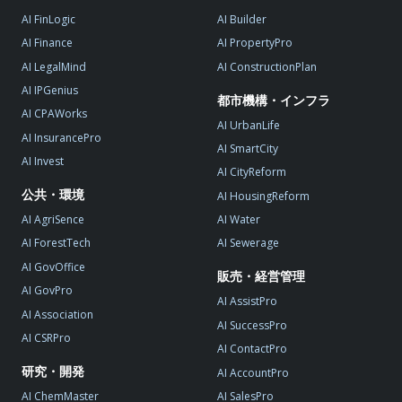
AI FinLogic
AI Builder
AI Finance
AI PropertyPro
AI LegalMind
AI ConstructionPlan
AI IPGenius
都市機構・インフラ
AI CPAWorks
AI UrbanLife
AI InsurancePro
AI SmartCity
AI Invest
AI CityReform
公共・環境
AI HousingReform
AI AgriSence
AI Water
AI ForestTech
AI Sewerage
AI GovOffice
販売・経営管理
AI GovPro
AI AssistPro
AI Association
AI SuccessPro
AI CSRPro
AI ContactPro
研究・開発
AI AccountPro
AI ChemMaster
AI SalesPro