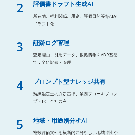
2
評価書ドラフト生成AI
所在地、権利関係、用途、評価目的等をAIが
ドラフト化
3
証跡ログ管理
査定理由、引用データ、根拠情報をVDR基盤
で安全に記録・管理
4
プロンプト型ナレッジ共有
熟練鑑定士の判断基準、業務フローをプロン
プト化し全社共有
5
地域・用途別分析AI
複数評価案件を横断的に分析し、地域特性や