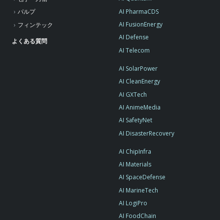
AI PharmaCDS
パルプ
AI FusionEnergy
フィンテック
AI Defense
よくある質問
AI Telecom
AI SolarPower
AI CleanEnergy
AI GXTech
AI AnimeMedia
AI SafetyNet
AI DisasterRecovery
AI ChipInfra
AI Materials
AI SpaceDefense
AI MarineTech
AI LogiPro
AI FoodChain