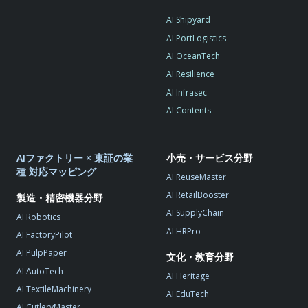
AI Shipyard
AI PortLogistics
AI OceanTech
AI Resilience
AI Infrasec
AI Contents
AIファクトリー × 東証の業
小売・サービス分野
種 対応マッピング
AI ReuseMaster
AI RetailBooster
製造・精密機器分野
AI SupplyChain
AI Robotics
AI HRPro
AI FactoryPilot
AI PulpPaper
文化・教育分野
AI AutoTech
AI Heritage
AI TextileMachinery
AI EduTech
AI CutleryMaster