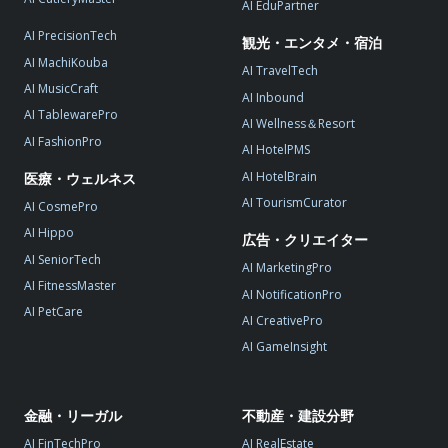
AI EduPartner
AI PrecisionTech
観光・エンタメ・宿泊
AI MachiKouba
AI TravelTech
AI MusicCraft
AI Inbound
AI TablewarePro
AI Wellness＆Resort
AI FashionPro
AI HotelPMS
AI HotelBrain
医療・ウェルネス
AI TourismCurator
AI CosmePro
AI Hippo
広告・クリエイター
AI SeniorTech
AI MarketingPro
AI FitnessMaster
AI NotificationPro
AI PetCare
AI CreativePro
AI GameInsight
金融・リーガル
不動産・建設分野
AI FinTechPro
AI RealEstate